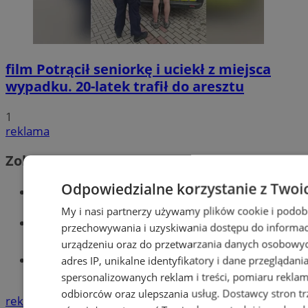
film
Potrącił seniorkę i uciekł z miejsca
wypadku. 20-latek trafił do aresztu
1
reklama
Zobacz również
Odpowiedzialne korzystanie z Twoi
Wiadomości kryminalne w Wodzisławiu
My i nasi partnerzy używamy plików cookie i podob
Wiadomości lokalne
przechowywania i uzyskiwania dostępu do informac
urządzeniu oraz do przetwarzania danych osobowych
Tworzenie stron www - Wodzisław
adres IP, unikalne identyfikatory i dane przeglądani
Śląski
spersonalizowanych reklam i treści, pomiaru reklam i
odbiorców oraz ulepszania usług.
Dostawcy stron tr
reklama