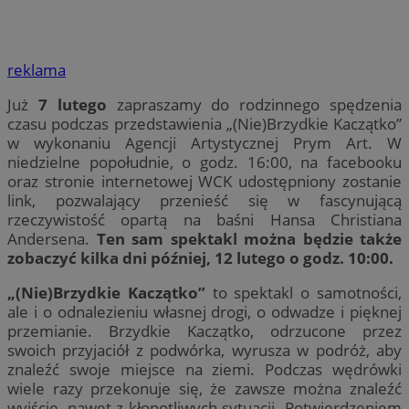
reklama
Już
7 lutego
zapraszamy do rodzinnego spędzenia
czasu podczas przedstawienia „(Nie)Brzydkie Kaczątko”
w wykonaniu Agencji Artystycznej Prym Art. W
niedzielne popołudnie, o godz. 16:00, na facebooku
oraz stronie internetowej WCK udostępniony zostanie
link, pozwalający przenieść się w fascynującą
rzeczywistość opartą na baśni Hansa Christiana
Andersena.
Ten sam spektakl można będzie także
zobaczyć kilka dni później, 12 lutego o godz. 10:00.
„(Nie)Brzydkie Kaczątko”
to spektakl o samotności,
ale i o odnalezieniu własnej drogi, o odwadze i pięknej
przemianie. Brzydkie Kaczątko, odrzucone przez
swoich przyjaciół z podwórka, wyrusza w podróż, aby
znaleźć swoje miejsce na ziemi. Podczas wędrówki
wiele razy przekonuje się, że zawsze można znaleźć
wyjście, nawet z kłopotliwych sytuacji. Potwierdzeniem