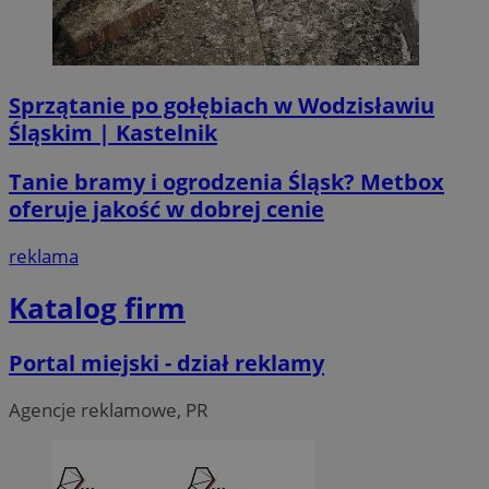
Sprzątanie po gołębiach w Wodzisławiu
Śląskim | Kastelnik
li_gc
5 miesi
LinkedIn
tygod
Corporation
.linkedin.com
Tanie bramy i ogrodzenia Śląsk? Metbox
oferuje jakość w dobrej cenie
__Secure-ROLLOUT_TOKEN
.youtube.com
5 miesi
reklama
tygod
Katalog firm
Portal miejski - dział reklamy
Agencje reklamowe, PR