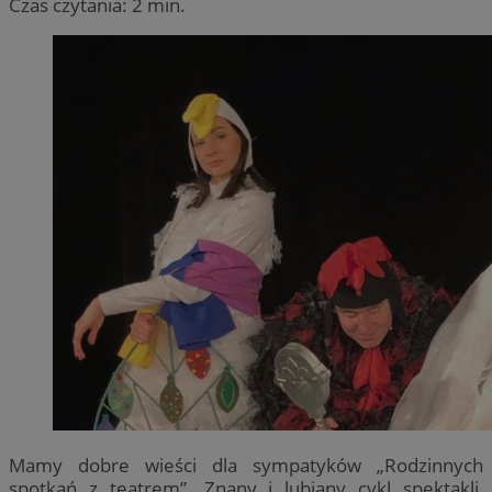
Czas czytania: 2 min.
Mamy dobre wieści dla sympatyków „Rodzinnych
spotkań z teatrem”. Znany i lubiany cykl spektakli,