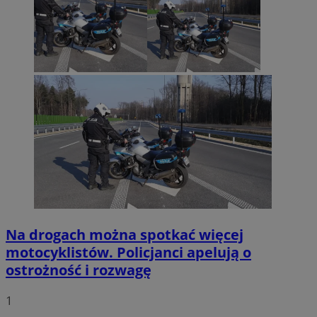
Na drogach można spotkać więcej
motocyklistów. Policjanci apelują o
ostrożność i rozwagę
1