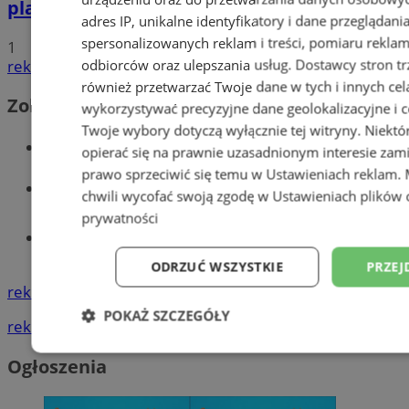
planowane inwestycje na 2025 rok
adres IP, unikalne identyfikatory i dane przeglądani
spersonalizowanych reklam i treści, pomiaru reklam i
1
odbiorców oraz ulepszania usług.
Dostawcy stron tr
reklama
również przetwarzać Twoje dane w tych i innych cel
Zobacz również
wykorzystywać precyzyjne dane geolokalizacyjne i c
Twoje wybory dotyczą wyłącznie tej witryny. Niekt
Wiadomości kryminalne w Wodzisławiu
opierać się na prawnie uzasadnionym interesie zami
prawo sprzeciwić się temu w
Ustawieniach reklam
.
Wiadomości lokalne
chwili wycofać swoją zgodę w
Ustawieniach plików 
prywatności
Tworzenie stron www - Wodzisław
Śląski
ODRZUĆ WSZYSTKIE
PRZEJ
reklama
POKAŻ SZCZEGÓŁY
reklama
Niezbędne
Wydajność
Targetowani
Ogłoszenia