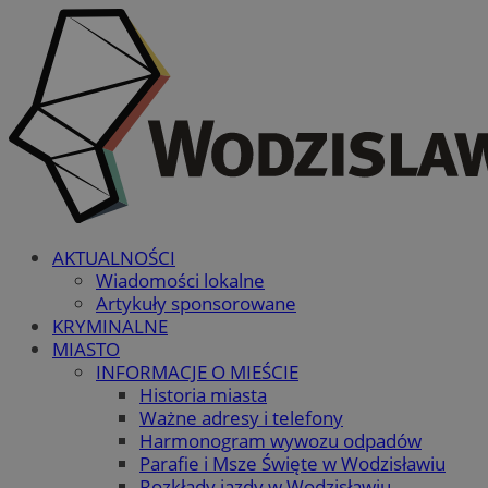
AKTUALNOŚCI
Wiadomości lokalne
Artykuły sponsorowane
KRYMINALNE
MIASTO
INFORMACJE O MIEŚCIE
Historia miasta
Ważne adresy i telefony
Harmonogram wywozu odpadów
Parafie i Msze Święte w Wodzisławiu
Rozkłady jazdy w Wodzisławiu