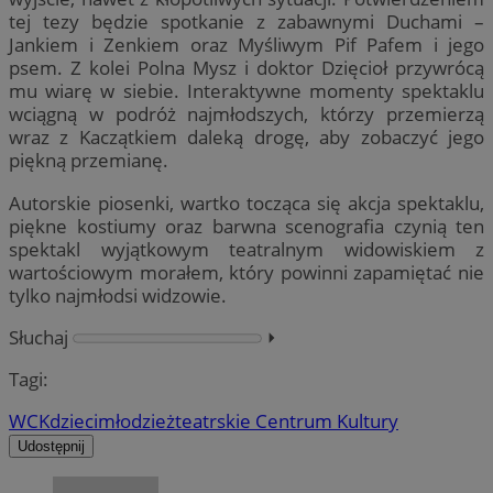
tej tezy będzie spotkanie z zabawnymi Duchami –
Jankiem i Zenkiem oraz Myśliwym Pif Pafem i jego
psem. Z kolei Polna Mysz i doktor Dzięcioł przywrócą
mu wiarę w siebie. Interaktywne momenty spektaklu
wciągną w podróż najmłodszych, którzy przemierzą
wraz z Kaczątkiem daleką drogę, aby zobaczyć jego
piękną przemianę.
Autorskie piosenki, wartko tocząca się akcja spektaklu,
piękne kostiumy oraz barwna scenografia czynią ten
spektakl wyjątkowym teatralnym widowiskiem z
wartościowym morałem, który powinni zapamiętać nie
tylko najmłodsi widzowie.
Słuchaj
⏵︎
Tagi:
WCK
dzieci
młodzież
teatr
skie Centrum Kultury
Udostępnij