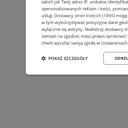
takich jak Twój adres IP, unikalne identyfik
spersonalizowanych reklam i treści, pomiaru
usług.
Dostawcy stron trzecich (1845)
mogą r
w tym wykorzystywać precyzyjne dane geolo
wyłącznie tej witryny. Niektórzy dostawcy 
zamiast na zgodzie; masz prawo sprzeciwić
chwili wycofać swoją zgodę w
Ustawieniach
POKAŻ SZCZEGÓŁY
ODRZU
Niezbędne
Wydajność
Ta
Niezbędne
Wydajność
Targ
Niezbędne pliki cookie umożliwiają korzystanie z podsta