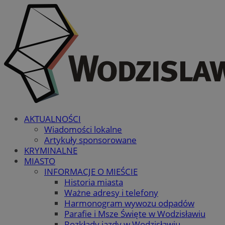
AKTUALNOŚCI
Wiadomości lokalne
Artykuły sponsorowane
KRYMINALNE
MIASTO
INFORMACJE O MIEŚCIE
Historia miasta
Ważne adresy i telefony
Harmonogram wywozu odpadów
Parafie i Msze Święte w Wodzisławiu
Rozkłady jazdy w Wodzisławiu