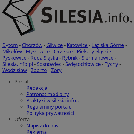
Bytom
-
Chorzów
-
Gliwice
-
Katowice
-
Łaziska Górne
-
Mikołów
-
Mysłowice
-
Orzesze
-
Piekary Śląskie
-
Pyskowice
-
Ruda Śląska
-
Rybnik
-
Siemianowice
-
Silesia.info.pl
-
Sosnowiec
-
Świętochłowice
-
Tychy
-
Wodzisław
-
Zabrze
-
Żory
Portal
Redakcja
Patronat medialny
Praktyki w silesia.info.pl
Regulaminy portalu
Polityka prywatności
Oferta
Napisz do nas
Reklama