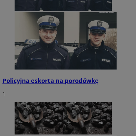
Policyjna eskorta na porodówkę
1