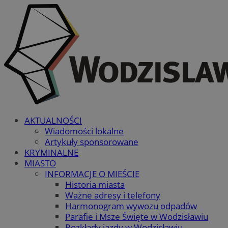
AKTUALNOŚCI
Wiadomości lokalne
Artykuły sponsorowane
KRYMINALNE
MIASTO
INFORMACJE O MIEŚCIE
Historia miasta
Ważne adresy i telefony
Harmonogram wywozu odpadów
Parafie i Msze Święte w Wodzisławiu
Rozkłady jazdy w Wodzisławiu