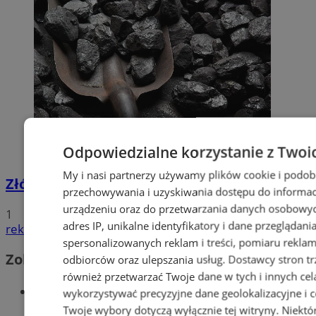
Odpowiedzialne korzystanie z Twoi
My i nasi partnerzy używamy plików cookie i podob
Złóż wniosek o dodatek węglowy
przechowywania i uzyskiwania dostępu do informac
urządzeniu oraz do przetwarzania danych osobowych
1
adres IP, unikalne identyfikatory i dane przeglądani
reklama
spersonalizowanych reklam i treści, pomiaru reklam i
Zobacz również
odbiorców oraz ulepszania usług.
Dostawcy stron tr
również przetwarzać Twoje dane w tych i innych cel
Wiadomości kryminalne w Wodzisławiu
wykorzystywać precyzyjne dane geolokalizacyjne i c
Twoje wybory dotyczą wyłącznie tej witryny. Niekt