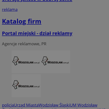
.linkedin.com
reklama
__Secure-ROLLOUT_TOKEN
.youtube.com
5 miesi
Katalog firm
tygod
Portal miejski - dział reklamy
Agencje reklamowe, PR
policja
Urząd Miasta
Wodzisław Śląski
UM Wodzisław