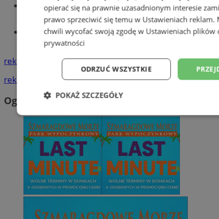
Wiadomości lokalne
opierać się na prawnie uzasadnionym interesie zami
prawo sprzeciwić się temu w
Ustawieniach reklam
.
chwili wycofać swoją zgodę w
Ustawieniach plików 
Tworzenie stron www - Wodzisław
Śląski
prywatności
reklama
ODRZUĆ WSZYSTKIE
PRZEJ
reklama
POKAŻ SZCZEGÓŁY
Ogłoszenia
Niezbędne
Wydajność
Targetowani
Niesklasyfikowane