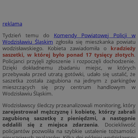
reklama
Tydzień temu do
Komendy Powiatowej Policji w
Wodzisławiu Śląskim
zgłosiła się mieszkanka powiatu
wodzisławskiego. Kobieta zawiadomiła o
kradzieży
saszetki, w której było ponad 17 tysięcy złotych
.
Policjanci przyjęli zgłoszenie i rozpoczęli dochodzenie.
Dzięki dokładnemu zbadaniu miejsc, w których
przebywała przed utratą gotówki, udało się ustalić, że
saszetka została zagubiona na jednym z parkingów
mieszczących się przy centrum handlowym w
Wodzisławiu Śląskim.
Wodzisławscy śledczy przeanalizowali monitoring, który
zarejestrował mężczyznę i kobietę, którzy zabrali
zagubioną saszetkę z pieniędzmi, a następnie
oddalili się z miejsca zdarzenia
. Dociekliwość
policjantów pozwoliła na szybkie ustalenie tożsamości
nieuczciwych znalazców. Kilka dni później wodzisławscy