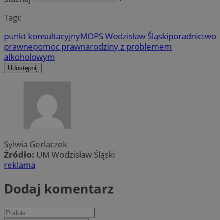
Tagi:
punkt konsultacyjny
MOPS Wodzisław Śląski
poradnictwo
prawne
pomoc prawna
rodziny z problemem
alkoholowym
Udostępnij
Sylwia Gerlaczek
Źródło:
UM Wodzisław Śląski
reklama
Dodaj komentarz