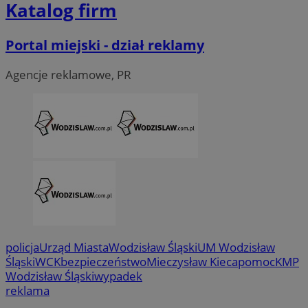
Katalog firm
Portal miejski - dział reklamy
Agencje reklamowe, PR
CookieScriptConsent
4 tygodni
CookieScript
wodzislaw.com.pl
policja
Urząd Miasta
Wodzisław Śląski
UM Wodzisław
Śląski
WCK
bezpieczeństwo
Mieczysław Kieca
pomoc
KMP
Wodzisław Śląski
wypadek
reklama