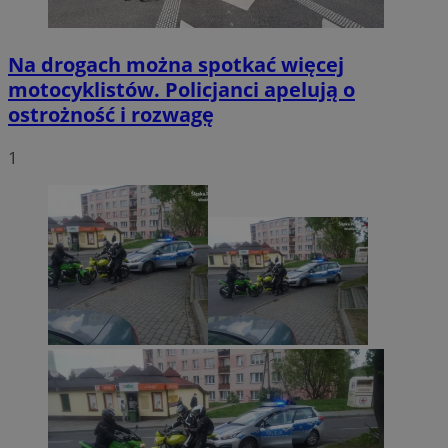
Na drogach można spotkać więcej
motocyklistów. Policjanci apelują o
ostrożność i rozwagę
1