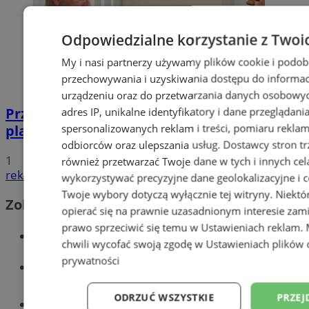
Odpowiedzialne korzystanie z Twoi
My i nasi partnerzy używamy plików cookie i podob
przechowywania i uzyskiwania dostępu do informac
urządzeniu oraz do przetwarzania danych osobowych
Przyszłość Wodzisławia Śląskiego:
adres IP, unikalne identyfikatory i dane przeglądani
spersonalizowanych reklam i treści, pomiaru reklam i
planowane inwestycje na 2025 rok
odbiorców oraz ulepszania usług.
Dostawcy stron tr
1
również przetwarzać Twoje dane w tych i innych cel
reklama
wykorzystywać precyzyjne dane geolokalizacyjne i c
Twoje wybory dotyczą wyłącznie tej witryny. Niekt
Zobacz również
opierać się na prawnie uzasadnionym interesie zami
prawo sprzeciwić się temu w
Ustawieniach reklam
.
Wiadomości kryminalne w Wodzisławiu
chwili wycofać swoją zgodę w
Ustawieniach plików 
prywatności
Wiadomości lokalne
ODRZUĆ WSZYSTKIE
PRZEJ
Tworzenie stron www - Wodzisław