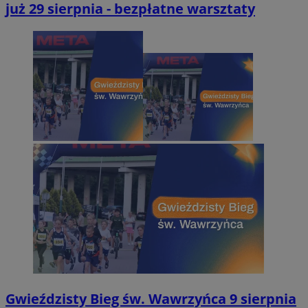
już 29 sierpnia - bezpłatne warsztaty
Gwieździsty Bieg św. Wawrzyńca 9 sierpnia