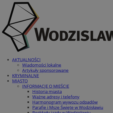
AKTUALNOŚCI
Wiadomości lokalne
Artykuły sponsorowane
KRYMINALNE
MIASTO
INFORMACJE O MIEŚCIE
Historia miasta
Ważne adresy i telefony
Harmonogram wywozu odpadów
Parafie i Msze Święte w Wodzisławiu
Rozkłady jazdy w Wodzisławiu