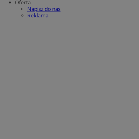
Oferta
Napisz do nas
Reklama
_fbp
2 miesiące 4
Meta Platform Inc.
tygodnie
.wodzislaw.com.pl
__eoi
.wodzislaw.com.pl
5 miesięcy 4
tygodnie
__mguid_
.mediago.io
tuuid_lu
.bidswitch.net
1 rok
_ga
1 rok 1 miesiąc
Google LLC
.wodzislaw.com.pl