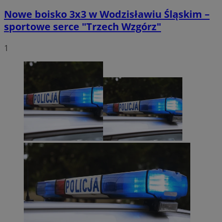
Nowe boisko 3x3 w Wodzisławiu Śląskim –
sportowe serce "Trzech Wzgórz"
1