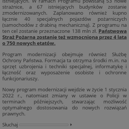
istniejących. W ramach Programu powstaną 53 nowe
strażnice, a 67 istniejących budynków zostanie
zmodernizowanych. Zaplanowano również kupno
łącznie 40 specjalnych pojazdów pożarniczych
(samochodów z drabiną mechaniczną). Z programu na
ten cel zostanie przeznaczone 138 mln zł.
Państwowa
Straż Pożarna zostanie też wzmocniona przez 4 lata
o 750 nowych etatów.
Program modernizacji obejmuje również Służbę
Ochrony Państwa. Formacja ta otrzyma środki m.in. na
sprzęt uzbrojenia i techniki specjalnej, informatykę i
łączność oraz wyposażenie osobiste i ochronne
funkcjonariuszy.
Nowy program modernizacji wejdzie w życie 1 stycznia
2022 r., natomiast zmiany w ustawie o Policji w
terminach późniejszych, stwarzając możliwość
optymalnego dostosowania do nowych rozwiązań
prawnych.
Słuchaj
⏵︎