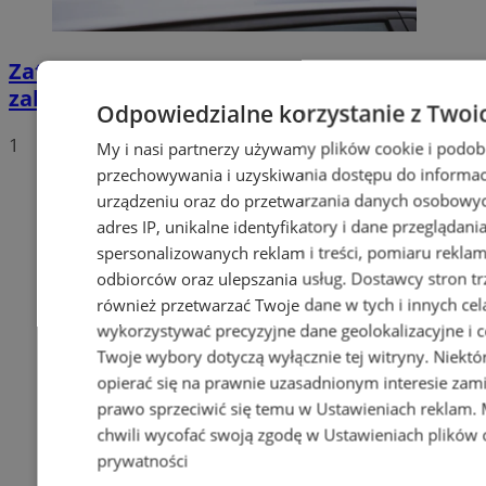
Zatrzymany za złamanie podwójnego
zakazu prowadzenia pojazdów!
Odpowiedzialne korzystanie z Twoi
1
My i nasi partnerzy używamy plików cookie i podob
przechowywania i uzyskiwania dostępu do informac
urządzeniu oraz do przetwarzania danych osobowych
adres IP, unikalne identyfikatory i dane przeglądani
spersonalizowanych reklam i treści, pomiaru reklam i
odbiorców oraz ulepszania usług.
Dostawcy stron tr
również przetwarzać Twoje dane w tych i innych cel
wykorzystywać precyzyjne dane geolokalizacyjne i c
Twoje wybory dotyczą wyłącznie tej witryny. Niekt
opierać się na prawnie uzasadnionym interesie zami
prawo sprzeciwić się temu w
Ustawieniach reklam
.
chwili wycofać swoją zgodę w
Ustawieniach plików 
prywatności