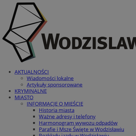
AKTUALNOŚCI
Wiadomości lokalne
Artykuły sponsorowane
KRYMINALNE
MIASTO
INFORMACJE O MIEŚCIE
Historia miasta
Ważne adresy i telefony
Harmonogram wywozu odpadów
Parafie i Msze Święte w Wodzisławiu
Rozkłady jazdy w Wodzisławiu