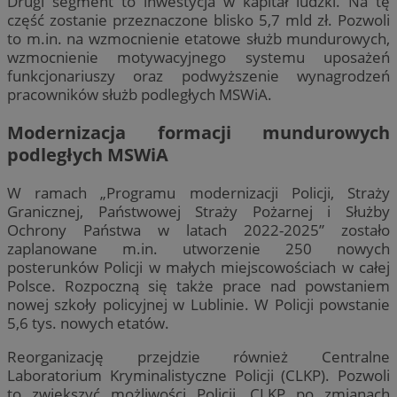
Drugi segment to inwestycja w kapitał ludzki. Na tę
część zostanie przeznaczone blisko 5,7 mld zł. Pozwoli
to m.in. na wzmocnienie etatowe służb mundurowych,
wzmocnienie motywacyjnego systemu uposażeń
funkcjonariuszy oraz podwyższenie wynagrodzeń
pracowników służb podległych MSWiA.
Modernizacja formacji mundurowych
podległych MSWiA
W ramach „Programu modernizacji Policji, Straży
Granicznej, Państwowej Straży Pożarnej i Służby
Ochrony Państwa w latach 2022-2025” zostało
zaplanowane m.in. utworzenie 250 nowych
posterunków Policji w małych miejscowościach w całej
Polsce. Rozpoczną się także prace nad powstaniem
nowej szkoły policyjnej w Lublinie. W Policji powstanie
5,6 tys. nowych etatów.
Reorganizację przejdzie również Centralne
Laboratorium Kryminalistyczne Policji (CLKP). Pozwoli
to zwiększyć możliwości Policji. CLKP po zmianach