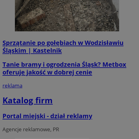
li_gc
5 miesi
LinkedIn
tygod
Corporation
.linkedin.com
Sprzątanie po gołębiach w Wodzisławiu
__Secure-ROLLOUT_TOKEN
.youtube.com
5 miesi
Śląskim | Kastelnik
tygod
Tanie bramy i ogrodzenia Śląsk? Metbox
oferuje jakość w dobrej cenie
reklama
Katalog firm
Portal miejski - dział reklamy
Agencje reklamowe, PR