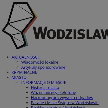
AKTUALNOŚCI
Wiadomości lokalne
Artykuły sponsorowane
KRYMINALNE
MIASTO
INFORMACJE O MIEŚCIE
Historia miasta
Ważne adresy i telefony
Harmonogram wywozu odpadów
Parafie i Msze Święte w Wodzisławiu
Rozkłady jazdy w Wodzisławiu