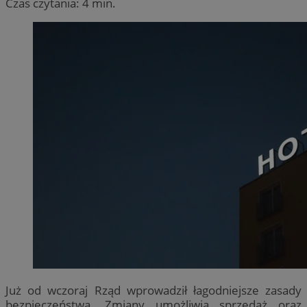
Czas czytania: 4 min.
Już od wczoraj Rząd wprowadził łagodniejsze zasady
bezpieczeństwa. Zmiany umożliwią sprzedaż oraz