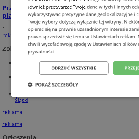
Przyszłość Wodzisławia Śląskiego:
również przetwarzać Twoje dane w tych i innych cel
wykorzystywać precyzyjne dane geolokalizacyjne i c
planowane inwestycje na 2025 rok
Twoje wybory dotyczą wyłącznie tej witryny. Niekt
1
opierać się na prawnie uzasadnionym interesie zami
reklama
prawo sprzeciwić się temu w
Ustawieniach reklam
.
chwili wycofać swoją zgodę w
Ustawieniach plików 
Zobacz również
prywatności
Wiadomości kryminalne w Wodzisławiu
ODRZUĆ WSZYSTKIE
PRZEJ
Wiadomości lokalne
POKAŻ SZCZEGÓŁY
Tworzenie stron www - Wodzisław
Niezbędne
Wydajność
Targetowani
Śląski
reklama
Niesklasyfikowane
reklama
Ogłoszenia