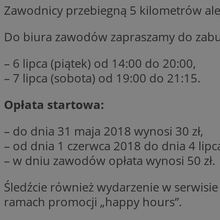
Zawodnicy przebiegną 5 kilometrów alej
Do biura zawodów zapraszamy do zabu
CookieScriptConse
– 6 lipca (piątek) od 14:00 do 20:00,
– 7 lipca (sobota) od 19:00 do 21:15.
VISITOR_PRIVACY_
Opłata startowa:
– do dnia 31 maja 2018 wynosi 30 zł,
– od dnia 1 czerwca 2018 do dnia 4 lipc
suid
– w dniu zawodów opłata wynosi 50 zł.
Śledźcie również wydarzenie w serwisie
Nazwa
Pro
ramach promocji „happy hours”.
Nazwa
Nazwa
Do
Nazwa
ustat_bzgfew1atv22
sa-user-id
google_push
.bi