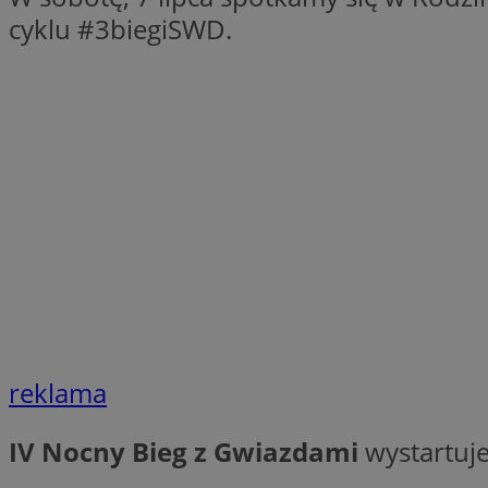
QeSessID
cyklu #3biegiSWD.
SessID
MvSessID
INGRESSCOOKIE
euds
__cf_bm
li_gc
reklama
__Secure-ROLLOU
IV Nocny Bieg z Gwiazdami
wystartuje