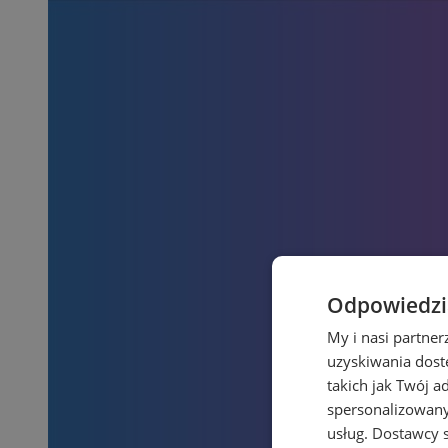
Odpowiedzia
My i nasi partne
uzyskiwania dost
takich jak Twój a
spersonalizowanyc
usług.
Dostawcy s