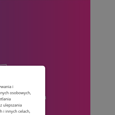
ywania i
danych osobowych,
etlania
az ulepszania
 i innych celach,