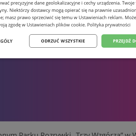
wać precyzyjne dane geolokalizacyjne i cechy urządzenia. Twoje
tryny. Niektórzy dostawcy mogą opierać się na prawnie uzasadnio
ie; masz prawo sprzeciwić się temu w
Ustawieniach reklam
. Może
woją zgodę w
Ustawieniach plików cookie
.
Polityka prywatności
EGÓŁY
ODRZUĆ WSZYSTKIE
PRZEJDŹ 
Wydajność
Targetowanie
Funkcjonalność
Ni
ezbędne
Wydajność
Targetowanie
Funkcjonalność
Niesklasyfikow
ie umożliwiają korzystanie z podstawowych funkcji strony internetowej, takich jak log
Bez niezbędnych plików cookie nie można prawidłowo korzystać ze strony internetowe
Okres
Provider
/
Domena
Opis
innym Parku Rozrywki „Trzy Wzgórza” w 
przechowywania