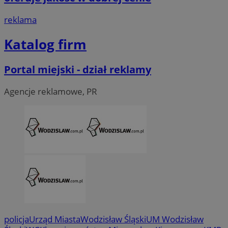
reklama
Katalog firm
Portal miejski - dział reklamy
Agencje reklamowe, PR
suid
1 ro
Simplifi Holdings
Inc.
.simpli.fi
policja
Urząd Miasta
Wodzisław Śląski
UM Wodzisław
Provider
/
Okres
Provider
/
Nazwa
Nazwa
Opis