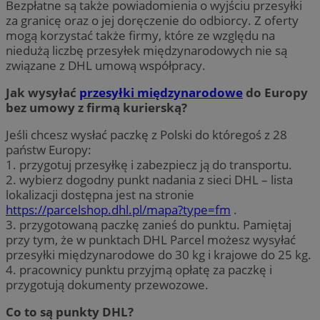
Bezpłatne są także powiadomienia o wyjściu przesyłki
za granicę oraz o jej doręczenie do odbiorcy. Z oferty
mogą korzystać także firmy, które ze względu na
niedużą liczbę przesyłek międzynarodowych nie są
związane z DHL umową współpracy.
Jak wysyłać
przesyłki międzynarodowe
do Europy
bez umowy z firmą kurierską?
Jeśli chcesz wysłać paczkę z Polski do któregoś z 28
państw Europy:
1. przygotuj przesyłkę i zabezpiecz ją do transportu.
2. wybierz dogodny punkt nadania z sieci DHL – lista
lokalizacji dostępna jest na stronie
https://parcelshop.dhl.pl/mapa?type=fm
.
3. przygotowaną paczkę zanieś do punktu. Pamiętaj
przy tym, że w punktach DHL Parcel możesz wysyłać
przesyłki międzynarodowe do 30 kg i krajowe do 25 kg.
4. pracownicy punktu przyjmą opłatę za paczkę i
przygotują dokumenty przewozowe.
Co to są punkty DHL?