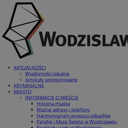
AKTUALNOŚCI
Wiadomości lokalne
Artykuły sponsorowane
KRYMINALNE
MIASTO
INFORMACJE O MIEŚCIE
Historia miasta
Ważne adresy i telefony
Harmonogram wywozu odpadów
Parafie i Msze Święte w Wodzisławiu
Rozkłady jazdy w Wodzisławiu