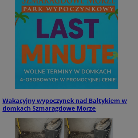
li_gc
5 miesi
LinkedIn
tygod
Corporation
.linkedin.com
__Secure-ROLLOUT_TOKEN
.youtube.com
5 miesi
tygod
Wakacyjny wypoczynek nad Bałtykiem w
domkach Szmaragdowe Morze