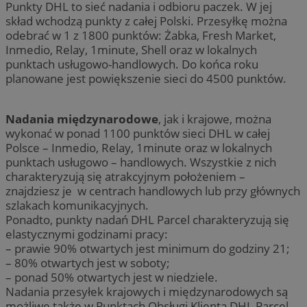
Punkty DHL to sieć nadania i odbioru paczek. W jej
skład wchodzą punkty z całej Polski. Przesyłkę można
odebrać w 1 z 1800 punktów: Żabka, Fresh Market,
Inmedio, Relay, 1minute, Shell oraz w lokalnych
punktach usługowo-handlowych. Do końca roku
planowane jest powiększenie sieci do 4500 punktów.
Nadania międzynarodowe
, jak i krajowe, można
wykonać w ponad 1100 punktów sieci DHL w całej
Polsce – Inmedio, Relay, 1minute oraz w lokalnych
punktach usługowo – handlowych. Wszystkie z nich
charakteryzują się atrakcyjnym położeniem –
znajdziesz je w centrach handlowych lub przy głównych
szlakach komunikacyjnych.
Ponadto, punkty nadań DHL Parcel charakteryzują się
elastycznymi godzinami pracy:
– prawie 90% otwartych jest minimum do godziny 21;
– 80% otwartych jest w soboty;
– ponad 50% otwartych jest w niedziele.
Nadania przesyłek krajowych i międzynarodowych są
możliwe także w Punktach Obsługi Klienta DHL Parcel.