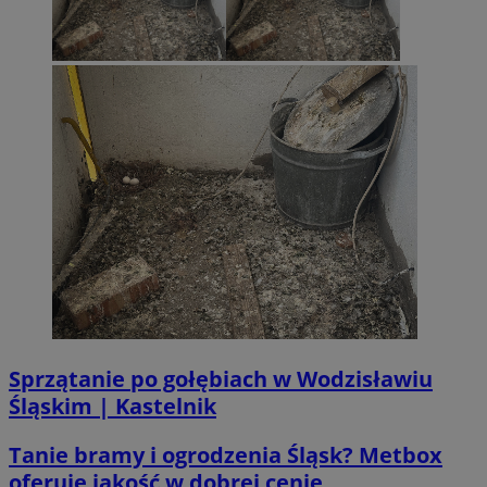
CookieScriptConsent
4 tygodni
CookieScript
wodzislaw.com.pl
Sprzątanie po gołębiach w Wodzisławiu
Śląskim | Kastelnik
VISITOR_PRIVACY_METADATA
5 miesi
YouTube
tygod
.youtube.com
Tanie bramy i ogrodzenia Śląsk? Metbox
oferuje jakość w dobrej cenie