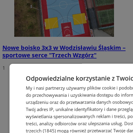
Nowe boisko 3x3 w Wodzisławiu Śląskim –
sportowe serce "Trzech Wzgórz"
1
Odpowiedzialne korzystanie z Twoi
My i nasi partnerzy używamy plików cookie i podob
do przechowywania i uzyskiwania dostępu do infor
urządzeniu oraz do przetwarzania danych osobowych
Twój adres IP, unikalne identyfikatory i dane przeglą
wyświetlania spersonalizowanych reklam i treści, p
treści, analizy odbiorców oraz ulepszania usług.
Dos
trzecich (1845)
mogą również przetwarzać Twoje dan