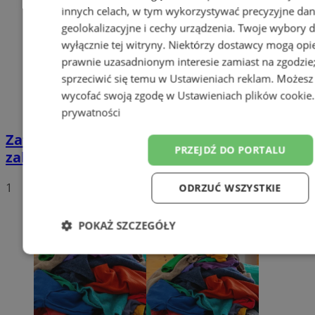
innych celach, w tym wykorzystywać precyzyjne da
geolokalizacyjne i cechy urządzenia. Twoje wybory 
wyłącznie tej witryny. Niektórzy dostawcy mogą opie
prawnie uzasadnionym interesie zamiast na zgodzi
sprzeciwić się temu w
Ustawieniach reklam
. Możesz
wycofać swoją zgodę w
Ustawieniach plików cookie
prywatności
Zatrzymany za złamanie podwójnego
PRZEJDŹ DO PORTALU
zakazu prowadzenia pojazdów!
1
ODRZUĆ WSZYSTKIE
POKAŻ SZCZEGÓŁY
Niezbędne
Wydajność
Targetowanie
F
Niesklasyfikowane