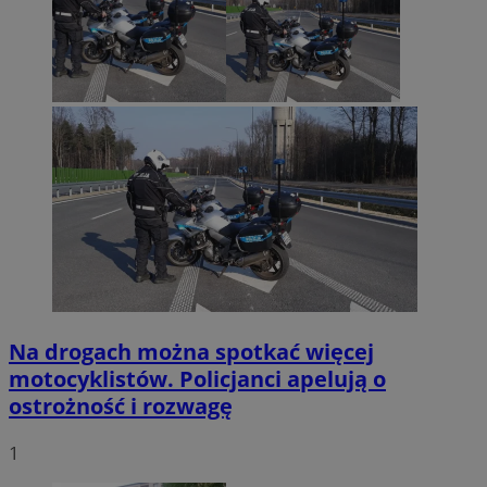
Na drogach można spotkać więcej
motocyklistów. Policjanci apelują o
ostrożność i rozwagę
1