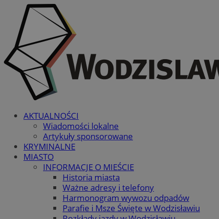
AKTUALNOŚCI
Wiadomości lokalne
Artykuły sponsorowane
KRYMINALNE
MIASTO
INFORMACJE O MIEŚCIE
Historia miasta
Ważne adresy i telefony
Harmonogram wywozu odpadów
Parafie i Msze Święte w Wodzisławiu
Rozkłady jazdy w Wodzisławiu