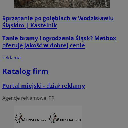
tygod
Corporation
.linkedin.com
Sprzątanie po gołębiach w Wodzisławiu
Śląskim | Kastelnik
__Secure-ROLLOUT_TOKEN
.youtube.com
5 miesi
tygod
Tanie bramy i ogrodzenia Śląsk? Metbox
oferuje jakość w dobrej cenie
reklama
Katalog firm
Portal miejski - dział reklamy
Agencje reklamowe, PR