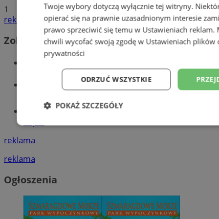
Twoje wybory dotyczą wyłącznie tej witryny. Niekt
1
opierać się na prawnie uzasadnionym interesie zami
reklama
prawo sprzeciwić się temu w
Ustawieniach reklam
.
Zobacz również
chwili wycofać swoją zgodę w
Ustawieniach plików 
prywatności
Wiadomości kryminalne w Wodzisławiu
ODRZUĆ WSZYSTKIE
PRZEJ
Wiadomości lokalne
POKAŻ SZCZEGÓŁY
Tworzenie stron www - Wodzisław
Śląski
Niezbędne
Wydajność
Targetowani
reklama
reklama
Niesklasyfikowane
Ogłoszenia