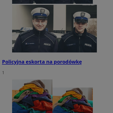
Policyjna eskorta na porodówkę
1