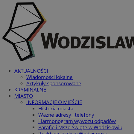
AKTUALNOŚCI
Wiadomości lokalne
Artykuły sponsorowane
KRYMINALNE
MIASTO
INFORMACJE O MIEŚCIE
Historia miasta
Ważne adresy i telefony
Harmonogram wywozu odpadów
Parafie i Msze Święte w Wodzisławiu
Rozkłady jazdy w Wodzisławiu