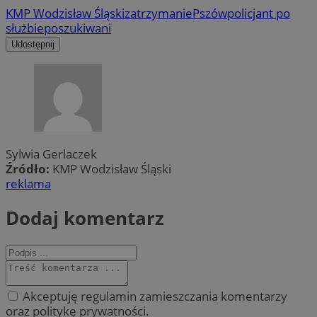
KMP Wodzisław Śląski
zatrzymanie
Pszów
policjant po
służbie
poszukiwani
Udostępnij
Sylwia Gerlaczek
Źródło:
KMP Wodzisław Śląski
reklama
Dodaj komentarz
Akceptuję regulamin zamieszczania komentarzy
oraz politykę prywatności.