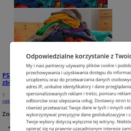
Odpowiedzialne korzystanie z Twoi
My i nasi partnerzy używamy plików cookie i podob
przechowywania i uzyskiwania dostępu do informac
PSZOK w Wodzisławiu: selektywne
urządzeniu oraz do przetwarzania danych osobowych
zbieranie odpadów tekstylnych w gminach
adres IP, unikalne identyfikatory i dane przeglądani
spersonalizowanych reklam i treści, pomiaru reklam i
1
odbiorców oraz ulepszania usług.
Dostawcy stron tr
reklama
również przetwarzać Twoje dane w tych i innych cel
Zobacz również
wykorzystywać precyzyjne dane geolokalizacyjne i c
Twoje wybory dotyczą wyłącznie tej witryny. Niekt
Wiadomości kryminalne w Wodzisławiu
opierać się na prawnie uzasadnionym interesie zami