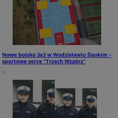
Nowe boisko 3x3 w Wodzisławiu Śląskim –
sportowe serce "Trzech Wzgórz"
1