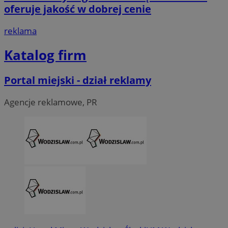
oferuje jakość w dobrej cenie
__Secure-ROLLOUT_TOKEN
.youtube.com
5 miesi
reklama
tygod
Katalog firm
Portal miejski - dział reklamy
Agencje reklamowe, PR
CookieScriptConsent
4 tygodni
CookieScript