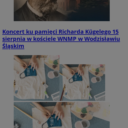
Koncert ku pamięci Richarda Kügelego 15
sierpnia w kościele WNMP w Wodzisławiu
Śląskim