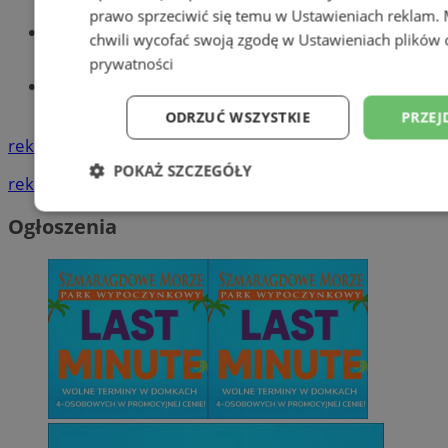
prawo sprzeciwić się temu w
Ustawieniach reklam
.
Wiadomości lokalne
chwili wycofać swoją zgodę w
Ustawieniach plików 
prywatności
Tworzenie stron www - Wodzisław
Śląski
ODRZUĆ WSZYSTKIE
PRZEJ
reklama
POKAŻ SZCZEGÓŁY
reklama
Niezbędne
Wydajność
Targetowani
Ogłoszenia
Niesklasyfikowane
Niezbędne
Wydajność
Targetowanie
Funkcjonalno