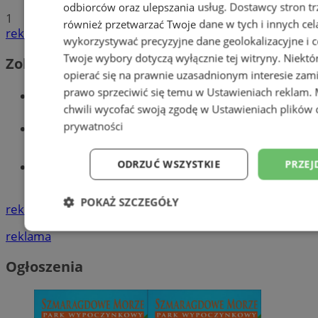
odbiorców oraz ulepszania usług.
Dostawcy stron tr
1
również przetwarzać Twoje dane w tych i innych cel
reklama
wykorzystywać precyzyjne dane geolokalizacyjne i c
Twoje wybory dotyczą wyłącznie tej witryny. Niekt
Zobacz również
opierać się na prawnie uzasadnionym interesie zami
prawo sprzeciwić się temu w
Ustawieniach reklam
.
Wiadomości kryminalne w Wodzisławiu
chwili wycofać swoją zgodę w
Ustawieniach plików 
Wiadomości lokalne
prywatności
ODRZUĆ WSZYSTKIE
PRZEJ
Tworzenie stron www - Wodzisław
Śląski
POKAŻ SZCZEGÓŁY
reklama
Niezbędne
Wydajność
Targetowani
reklama
Ogłoszenia
Niesklasyfikowane