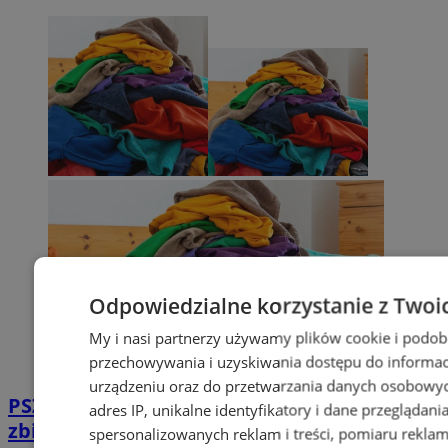
Odpowiedzialne korzystanie z Twoi
My i nasi partnerzy używamy plików cookie i podob
przechowywania i uzyskiwania dostępu do informac
urządzeniu oraz do przetwarzania danych osobowych
PSZOK w Wodzisławiu: selektywne
adres IP, unikalne identyfikatory i dane przeglądani
zbieranie odpadów tekstylnych w gminach
spersonalizowanych reklam i treści, pomiaru reklam i