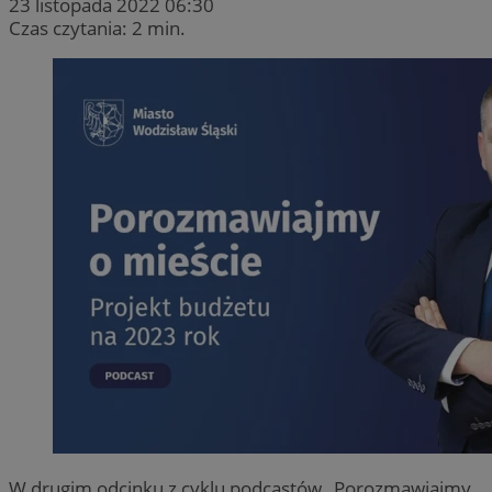
23 listopada 2022 06:30
Czas czytania: 2 min.
W drugim odcinku z cyklu podcastów „Porozmawiajmy