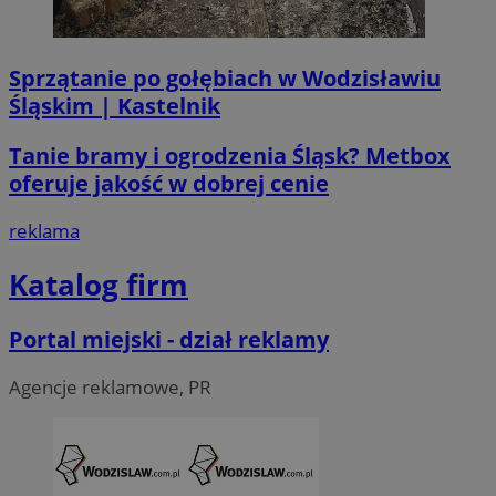
Sprzątanie po gołębiach w Wodzisławiu
li_gc
5 miesi
LinkedIn
tygod
Corporation
Śląskim | Kastelnik
.linkedin.com
Tanie bramy i ogrodzenia Śląsk? Metbox
oferuje jakość w dobrej cenie
__Secure-ROLLOUT_TOKEN
.youtube.com
5 miesi
tygod
reklama
Katalog firm
Portal miejski - dział reklamy
Agencje reklamowe, PR