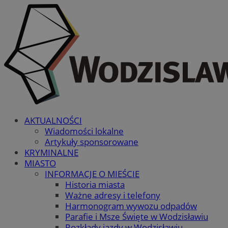
AKTUALNOŚCI
Wiadomości lokalne
Artykuły sponsorowane
KRYMINALNE
MIASTO
INFORMACJE O MIEŚCIE
Historia miasta
Ważne adresy i telefony
Harmonogram wywozu odpadów
Parafie i Msze Święte w Wodzisławiu
Rozkłady jazdy w Wodzisławiu