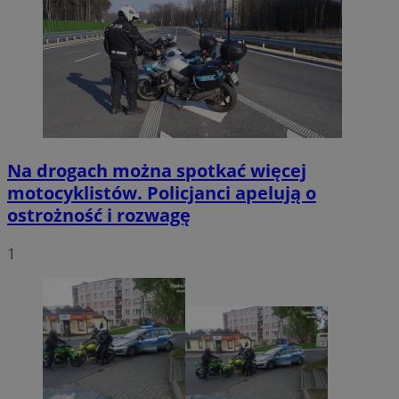
Na drogach można spotkać więcej
motocyklistów. Policjanci apelują o
ostrożność i rozwagę
1