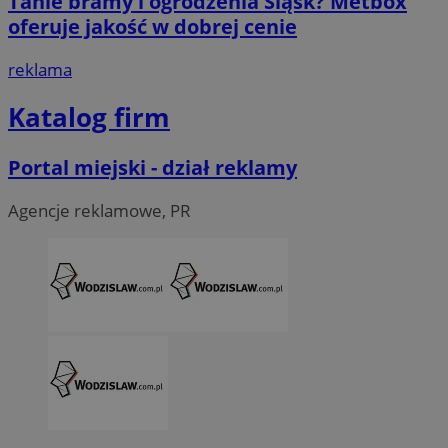
Tanie bramy i ogrodzenia Śląsk? Metbox
tygod
oferuje jakość w dobrej cenie
reklama
Katalog firm
Portal miejski - dział reklamy
Agencje reklamowe, PR
CookieScriptConsent
4 tygodni
CookieScript
wodzislaw.com.pl