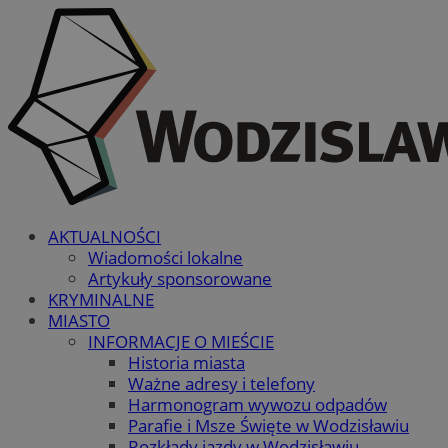
AKTUALNOŚCI
Wiadomości lokalne
Artykuły sponsorowane
KRYMINALNE
MIASTO
INFORMACJE O MIEŚCIE
Historia miasta
Ważne adresy i telefony
Harmonogram wywozu odpadów
Parafie i Msze Święte w Wodzisławiu
Rozkłady jazdy w Wodzisławiu