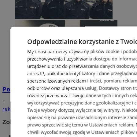
Odpowiedzialne korzystanie z Twoi
My i nasi partnerzy używamy plików cookie i podob
przechowywania i uzyskiwania dostępu do informac
urządzeniu oraz do przetwarzania danych osobowych
adres IP, unikalne identyfikatory i dane przeglądani
spersonalizowanych reklam i treści, pomiaru reklam i
odbiorców oraz ulepszania usług.
Dostawcy stron tr
Policyjna eskorta na porodówkę
również przetwarzać Twoje dane w tych i innych cel
1
wykorzystywać precyzyjne dane geolokalizacyjne i c
reklama
Twoje wybory dotyczą wyłącznie tej witryny. Niekt
opierać się na prawnie uzasadnionym interesie zami
Zobacz również
prawo sprzeciwić się temu w
Ustawieniach reklam
.
chwili wycofać swoją zgodę w
Ustawieniach plików 
Wiadomości kryminalne w Wodzisławiu