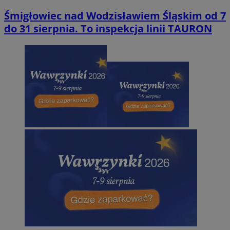
Śmigłowiec nad Wodzisławiem Śląskim od 7
do 31 sierpnia. To inspekcja linii TAURON