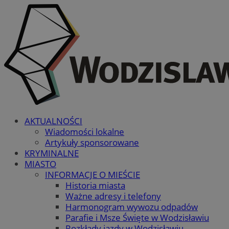
AKTUALNOŚCI
Wiadomości lokalne
Artykuły sponsorowane
KRYMINALNE
MIASTO
INFORMACJE O MIEŚCIE
Historia miasta
Ważne adresy i telefony
Harmonogram wywozu odpadów
Parafie i Msze Święte w Wodzisławiu
Rozkłady jazdy w Wodzisławiu