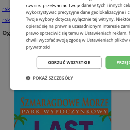
również przetwarzać Twoje dane w tych i innych cel
reklama
wykorzystywać precyzyjne dane geolokalizacyjne i c
Twoje wybory dotyczą wyłącznie tej witryny. Niekt
reklama
opierać się na prawnie uzasadnionym interesie zami
Ogłoszenia
prawo sprzeciwić się temu w
Ustawieniach reklam
.
chwili wycofać swoją zgodę w
Ustawieniach plików 
prywatności
ODRZUĆ WSZYSTKIE
PRZEJ
POKAŻ SZCZEGÓŁY
Niezbędne
Wydajność
Targetowani
Niesklasyfikowane