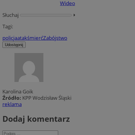
Wideo
Słuchaj
⏵︎
Tagi:
policja
atak
śmierć
Zabójstwo
Udostępnij
Karolina Goik
Źródło:
KPP Wodzisław Śląski
reklama
Dodaj komentarz