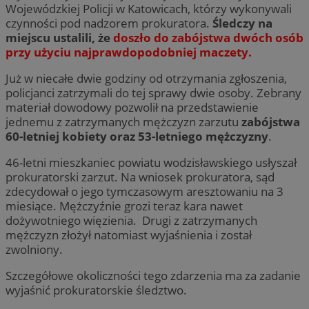
Wojewódzkiej Policji w Katowicach, którzy wykonywali
czynności pod nadzorem prokuratora.
Śledczy na
miejscu ustalili, że
doszło do zabójstwa dwóch osób
przy użyciu najprawdopodobniej maczety.
Już w niecałe dwie godziny od otrzymania zgłoszenia,
policjanci zatrzymali do tej sprawy dwie osoby. Zebrany
materiał dowodowy pozwolił na przedstawienie
jednemu z zatrzymanych mężczyzn zarzutu
zabójstwa
60-letniej kobiety oraz 53-letniego mężczyzny
.
46-letni mieszkaniec powiatu wodzisławskiego usłyszał
prokuratorski zarzut. Na wniosek prokuratora, sąd
zdecydował o jego tymczasowym aresztowaniu na 3
miesiące. Mężczyźnie grozi teraz kara nawet
dożywotniego więzienia. Drugi z zatrzymanych
mężczyzn złożył natomiast wyjaśnienia i został
zwolniony.
Szczegółowe okoliczności tego zdarzenia ma za zadanie
wyjaśnić prokuratorskie śledztwo.