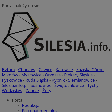
Portal należy do sieci
VISITOR_PRIVACY_METADATA
5 miesi
YouTube
tygod
.youtube.com
Bytom
-
Chorzów
-
Gliwice
-
Katowice
-
Łaziska Górne
-
Mikołów
-
Mysłowice
-
Orzesze
-
Piekary Śląskie
-
Pyskowice
-
Ruda Śląska
-
Rybnik
-
Siemianowice
-
Silesia.info.pl
-
Sosnowiec
-
Świętochłowice
-
Tychy
-
Wodzisław
-
Zabrze
-
Żory
Portal
Redakcja
Patronat medialny