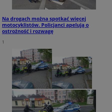
Na drogach można spotkać więcej
motocyklistów. Policjanci apelują o
ostrożność i rozwagę
1