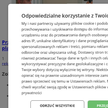
Odpowiedzialne korzystanie z Twoi
My i nasi partnerzy używamy plików cookie i podob
przechowywania i uzyskiwania dostępu do informac
urządzeniu oraz do przetwarzania danych osobowych
adres IP, unikalne identyfikatory i dane przeglądani
Przyszłość Wodzisławia Śląskiego:
spersonalizowanych reklam i treści, pomiaru reklam i
planowane inwestycje na 2025 rok
odbiorców oraz ulepszania usług.
Dostawcy stron tr
również przetwarzać Twoje dane w tych i innych cel
1
reklama
wykorzystywać precyzyjne dane geolokalizacyjne i c
Twoje wybory dotyczą wyłącznie tej witryny. Niekt
Zobacz również
opierać się na prawnie uzasadnionym interesie zami
prawo sprzeciwić się temu w
Ustawieniach reklam
.
Wiadomości kryminalne w Wodzisławiu
chwili wycofać swoją zgodę w
Ustawieniach plików 
prywatności
Wiadomości lokalne
ODRZUĆ WSZYSTKIE
PRZEJ