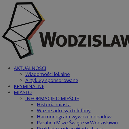
AKTUALNOŚCI
Wiadomości lokalne
Artykuły sponsorowane
KRYMINALNE
MIASTO
INFORMACJE O MIEŚCIE
Historia miasta
Ważne adresy i telefony
Harmonogram wywozu odpadów
Parafie i Msze Święte w Wodzisławiu
Rozkłady jazdy w Wodzisławiu