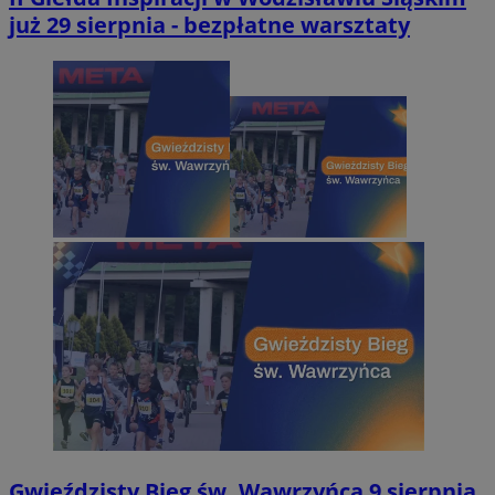
już 29 sierpnia - bezpłatne warsztaty
Gwieździsty Bieg św. Wawrzyńca 9 sierpnia