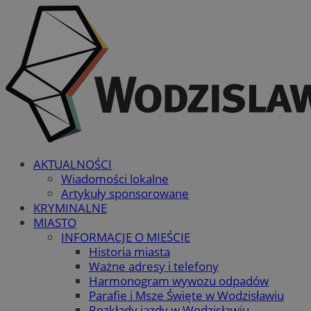
AKTUALNOŚCI
Wiadomości lokalne
Artykuły sponsorowane
KRYMINALNE
MIASTO
INFORMACJE O MIEŚCIE
Historia miasta
Ważne adresy i telefony
Harmonogram wywozu odpadów
Parafie i Msze Święte w Wodzisławiu
Rozkłady jazdy w Wodzisławiu