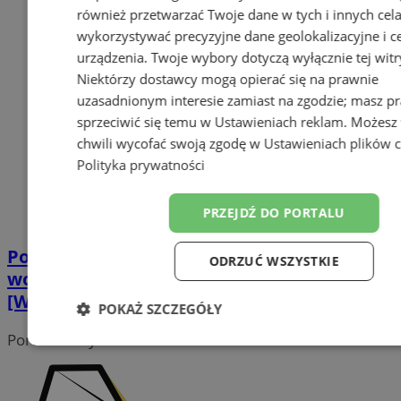
również przetwarzać Twoje dane w tych i innych cel
wykorzystywać precyzyjne dane geolokalizacyjne i c
urządzenia. Twoje wybory dotyczą wyłącznie tej witr
Niektórzy dostawcy mogą opierać się na prawnie
uzasadnionym interesie zamiast na zgodzie; masz p
sprzeciwić się temu w
Ustawieniach reklam
. Możesz
chwili wycofać swoją zgodę w
Ustawieniach plików 
Polityka prywatności
PRZEJDŹ DO PORTALU
Policja znalazła 2 ciała w powiecie
ODRZUĆ WSZYSTKIE
wodzisławskim. Aresztowano 46-latka!
[WIDEO]
POKAŻ SZCZEGÓŁY
Portal należy do sieci
Niezbędne
Wydajność
Target