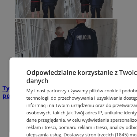
Odpowiedzialne korzystanie z Twoi
danych
Tymczasowy areszt za zabójstwo w
My i nasi partnerzy używamy plików cookie i podob
powiecie wodzisławskim!
technologii do przechowywania i uzyskiwania dostę
informacji na Twoim urządzeniu oraz do przetwarza
osobowych, takich jak Twój adres IP, unikalne identyf
dane przeglądania, w celu wyświetlania spersonali
reklam i treści, pomiaru reklam i treści, analizy odb
ulepszania usług.
Dostawcy stron trzecich (1845)
mo