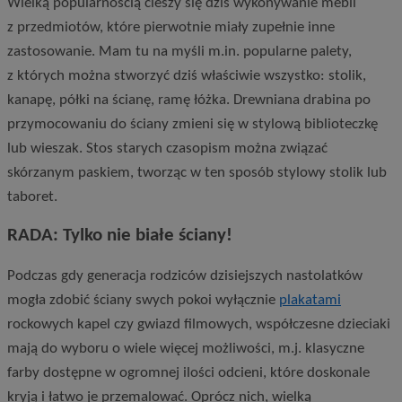
Wielką popularnością cieszy się dziś wykonywanie mebli
z przedmiotów, które pierwotnie miały zupełnie inne
zastosowanie. Mam tu na myśli m.in. popularne palety,
z których można stworzyć dziś właściwie wszystko: stolik,
kanapę, półki na ścianę, ramę łóżka. Drewniana drabina po
przymocowaniu do ściany zmieni się w stylową biblioteczkę
lub wieszak. Stos starych czasopism można związać
skórzanym paskiem, tworząc w ten sposób stylowy stolik lub
taboret.
RADA: Tylko nie białe ściany!
Podczas gdy generacja rodziców dzisiejszych nastolatków
mogła zdobić ściany swych pokoi wyłącznie
plakatami
rockowych kapel czy gwiazd filmowych, współczesne dzieciaki
mają do wyboru o wiele więcej możliwości, m.j. klasyczne
farby dostępne w ogromnej ilości odcieni, które doskonale
kryją i łatwo je przemalować. Oprócz nich, wielką