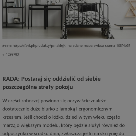
https://favi.pl/produkty/p/naklejki-na-sciane-mapa-swiata-czarna-108f4b3?
źródło:
v=1299783
RADA: Postaraj się oddzielić od siebie
poszczególne strefy pokoju
W części roboczej powinno się oczywiście znaleźć
dostatecznie duże biurko z lampką i ergonomicznym
krzesłem. Jeśli chodzi o łóżko, dzieci w tym wieku często
marzą o większym modelu, który będzie służył również do
odpoczynku w środku dnia, zwłaszcza jeśli ma skrzynię do