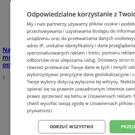
Odpowiedzialne korzystanie z Twoi
My i nasi partnerzy używamy plików cookie i podob
przechowywania i uzyskiwania dostępu do informac
urządzeniu oraz do przetwarzania danych osobowych
adres IP, unikalne identyfikatory i dane przeglądani
Na drogach można spotkać więcej
spersonalizowanych reklam i treści, pomiaru reklam i
motocyklistów. Policjanci apelują o
odbiorców oraz ulepszania usług.
Dostawcy stron tr
ostrożność i rozwagę
również przetwarzać Twoje dane w tych i innych cel
wykorzystywać precyzyjne dane geolokalizacyjne i c
1
Twoje wybory dotyczą wyłącznie tej witryny. Niekt
opierać się na prawnie uzasadnionym interesie zami
prawo sprzeciwić się temu w
Ustawieniach reklam
.
chwili wycofać swoją zgodę w
Ustawieniach plików 
prywatności
ODRZUĆ WSZYSTKIE
PRZEJ