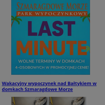
CookieScriptConsent
4 tygodni
CookieScript
wodzislaw.com.pl
Wakacyjny wypoczynek nad Bałtykiem w
domkach Szmaragdowe Morze