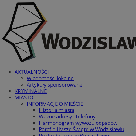
AKTUALNOŚCI
Wiadomości lokalne
Artykuły sponsorowane
KRYMINALNE
MIASTO
INFORMACJE O MIEŚCIE
Historia miasta
Ważne adresy i telefony
Harmonogram wywozu odpadów
Parafie i Msze Święte w Wodzisławiu
Rozkłady jazdy w Wodzisławiu