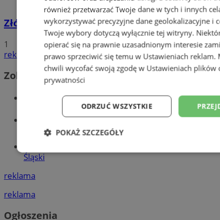
również przetwarzać Twoje dane w tych i innych cel
wykorzystywać precyzyjne dane geolokalizacyjne i c
Złóż wniosek o dodatek węglowy
Twoje wybory dotyczą wyłącznie tej witryny. Niekt
1
opierać się na prawnie uzasadnionym interesie zami
reklama
prawo sprzeciwić się temu w
Ustawieniach reklam
.
chwili wycofać swoją zgodę w
Ustawieniach plików 
Zobacz również
prywatności
Wiadomości kryminalne w Wodzisławiu
ODRZUĆ WSZYSTKIE
PRZEJ
Wiadomości lokalne
POKAŻ SZCZEGÓŁY
Tworzenie stron www - Wodzisław
Niezbędne
Wydajność
Targetowani
Śląski
reklama
Niesklasyfikowane
reklama
Ogłoszenia