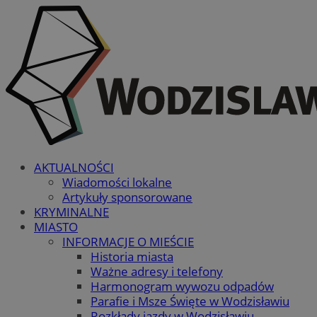
AKTUALNOŚCI
Wiadomości lokalne
Artykuły sponsorowane
KRYMINALNE
MIASTO
INFORMACJE O MIEŚCIE
Historia miasta
Ważne adresy i telefony
Harmonogram wywozu odpadów
Parafie i Msze Święte w Wodzisławiu
Rozkłady jazdy w Wodzisławiu