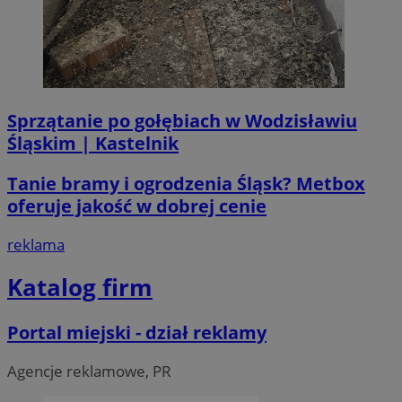
li_gc
5 miesi
LinkedIn
tygod
Corporation
.linkedin.com
Sprzątanie po gołębiach w Wodzisławiu
__Secure-ROLLOUT_TOKEN
.youtube.com
5 miesi
Śląskim | Kastelnik
tygod
Tanie bramy i ogrodzenia Śląsk? Metbox
oferuje jakość w dobrej cenie
reklama
Katalog firm
Portal miejski - dział reklamy
Agencje reklamowe, PR