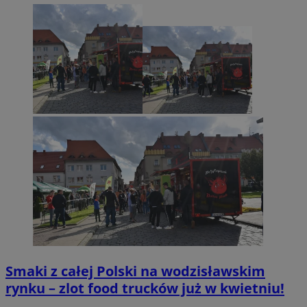
Smaki z całej Polski na wodzisławskim
rynku – zlot food trucków już w kwietniu!