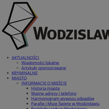
AKTUALNOŚCI
Wiadomości lokalne
Artykuły sponsorowane
KRYMINALNE
MIASTO
INFORMACJE O MIEŚCIE
Historia miasta
Ważne adresy i telefony
Harmonogram wywozu odpadów
Parafie i Msze Święte w Wodzisławiu
Rozkłady jazdy w Wodzisławiu