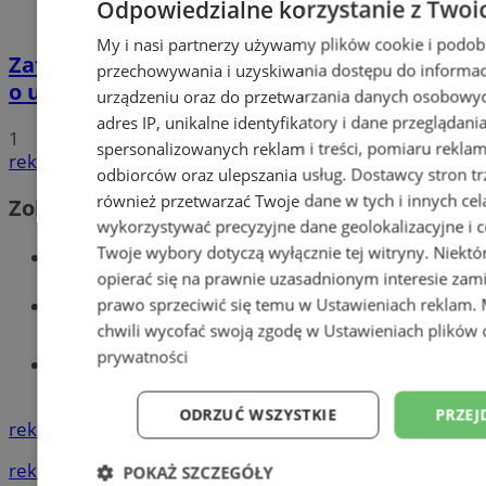
Odpowiedzialne korzystanie z Twoi
My i nasi partnerzy używamy plików cookie i podob
Zatrzymano 35-latka związanego ze sprawą
przechowywania i uzyskiwania dostępu do informac
o usiłowanie zabójstwa!
urządzeniu oraz do przetwarzania danych osobowych
adres IP, unikalne identyfikatory i dane przeglądani
1
spersonalizowanych reklam i treści, pomiaru reklam i
reklama
odbiorców oraz ulepszania usług.
Dostawcy stron tr
również przetwarzać Twoje dane w tych i innych cel
Zobacz również
wykorzystywać precyzyjne dane geolokalizacyjne i c
Twoje wybory dotyczą wyłącznie tej witryny. Niekt
Wiadomości kryminalne w Wodzisławiu
opierać się na prawnie uzasadnionym interesie zami
Wiadomości lokalne
prawo sprzeciwić się temu w
Ustawieniach reklam
.
chwili wycofać swoją zgodę w
Ustawieniach plików 
prywatności
Tworzenie stron www - Wodzisław
Śląski
ODRZUĆ WSZYSTKIE
PRZEJ
reklama
reklama
POKAŻ SZCZEGÓŁY