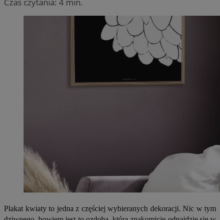
Czas czytania: 4 min.
Plakat kwiaty to jedna z częściej wybieranych dekoracji. Nic w tym
dziwnego, bowiem jest to ozdoba, która znakomicie odnajdzie się w