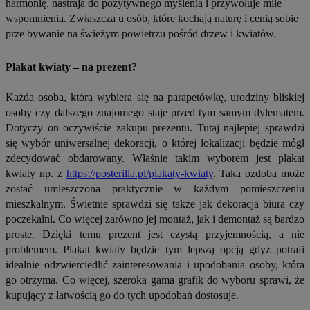
harmonię, nastraja do pozytywnego myślenia i przywołuje miłe
wspomnienia. Zwłaszcza u osób, które kochają naturę i cenią sobie
prze bywanie na świeżym powietrzu pośród drzew i kwiatów.
Plakat kwiaty – na prezent?
Każda osoba, która wybiera się na parapetówkę, urodziny bliskiej
osoby czy dalszego znajomego staje przed tym samym dylematem.
Dotyczy on oczywiście zakupu prezentu. Tutaj najlepiej sprawdzi
się wybór uniwersalnej dekoracji, o której lokalizacji będzie mógł
zdecydować obdarowany. Właśnie takim wyborem jest plakat
kwiaty np. z
https://posterilla.pl/plakaty-kwiaty
. Taka ozdoba może
zostać umieszczona praktycznie w każdym pomieszczeniu
mieszkalnym. Świetnie sprawdzi się także jak dekoracja biura czy
poczekalni. Co więcej zarówno jej montaż, jak i demontaż są bardzo
proste. Dzięki temu prezent jest czystą przyjemnością, a nie
problemem. Plakat kwiaty będzie tym lepszą opcją gdyż potrafi
idealnie odzwierciedlić zainteresowania i upodobania osoby, która
go otrzyma. Co więcej, szeroka gama grafik do wyboru sprawi, że
kupujący z łatwością go do tych upodobań dostosuje.