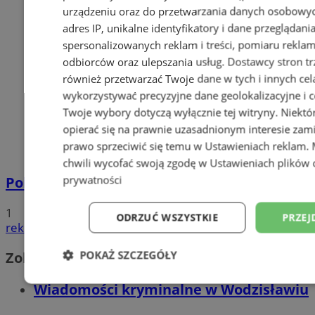
urządzeniu oraz do przetwarzania danych osobowych
adres IP, unikalne identyfikatory i dane przeglądani
spersonalizowanych reklam i treści, pomiaru reklam i
odbiorców oraz ulepszania usług.
Dostawcy stron tr
również przetwarzać Twoje dane w tych i innych cel
wykorzystywać precyzyjne dane geolokalizacyjne i c
Twoje wybory dotyczą wyłącznie tej witryny. Niekt
opierać się na prawnie uzasadnionym interesie zami
prawo sprzeciwić się temu w
Ustawieniach reklam
.
chwili wycofać swoją zgodę w
Ustawieniach plików 
prywatności
Policyjna eskorta na porodówkę
1
ODRZUĆ WSZYSTKIE
PRZEJ
reklama
POKAŻ SZCZEGÓŁY
Zobacz również
Niezbędne
Wydajność
Targetowani
Wiadomości kryminalne w Wodzisławiu