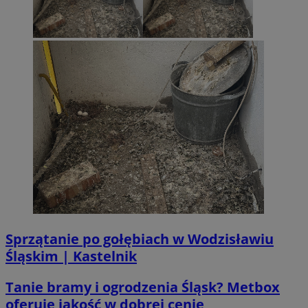
li_gc
5 miesi
LinkedIn
tygod
Corporation
.linkedin.com
__Secure-ROLLOUT_TOKEN
.youtube.com
5 miesi
tygod
Sprzątanie po gołębiach w Wodzisławiu
Śląskim | Kastelnik
Tanie bramy i ogrodzenia Śląsk? Metbox
oferuje jakość w dobrej cenie