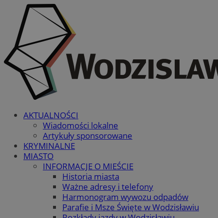
AKTUALNOŚCI
Wiadomości lokalne
Artykuły sponsorowane
KRYMINALNE
MIASTO
INFORMACJE O MIEŚCIE
Historia miasta
Ważne adresy i telefony
Harmonogram wywozu odpadów
Parafie i Msze Święte w Wodzisławiu
Rozkłady jazdy w Wodzisławiu