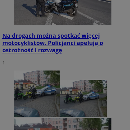
Na drogach można spotkać więcej
motocyklistów. Policjanci apelują o
ostrożność i rozwagę
1