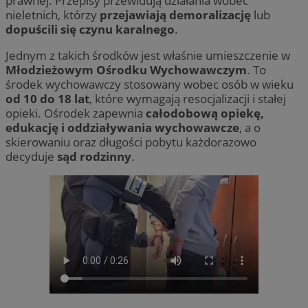
prawnej. Przepisy przewidują działania wobec
nieletnich, którzy
przejawiają demoralizację
lub
dopuścili się czynu karalnego
.
Jednym z takich środków jest właśnie umieszczenie w
Młodzieżowym Ośrodku Wychowawczym
. To
środek wychowawczy stosowany wobec osób w wieku
od 10 do 18 lat
, które wymagają resocjalizacji i stałej
opieki. Ośrodek zapewnia
całodobową opiekę,
edukację i oddziaływania wychowawcze
, a o
skierowaniu oraz długości pobytu każdorazowo
decyduje
sąd rodzinny
.