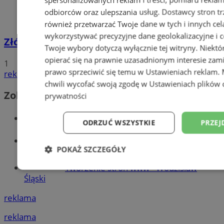
odbiorców oraz ulepszania usług.
Dostawcy stron tr
również przetwarzać Twoje dane w tych i innych cel
wykorzystywać precyzyjne dane geolokalizacyjne i c
Złóż wniosek o dodatek węglowy
Twoje wybory dotyczą wyłącznie tej witryny. Niekt
opierać się na prawnie uzasadnionym interesie zami
1
prawo sprzeciwić się temu w
Ustawieniach reklam
.
reklama
chwili wycofać swoją zgodę w
Ustawieniach plików 
Zobacz również
prywatności
Wiadomości kryminalne w Wodzisławiu
ODRZUĆ WSZYSTKIE
PRZEJ
Wiadomości lokalne
POKAŻ SZCZEGÓŁY
Tworzenie stron www - Wodzisław
Niezbędne
Wydajność
Targetowani
Śląski
reklama
Niesklasyfikowane
reklama