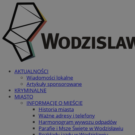
AKTUALNOŚCI
Wiadomości lokalne
Artykuły sponsorowane
KRYMINALNE
MIASTO
INFORMACJE O MIEŚCIE
Historia miasta
Ważne adresy i telefony
Harmonogram wywozu odpadów
Parafie i Msze Święte w Wodzisławiu
Rozkłady jazdy w Wodzisławiu