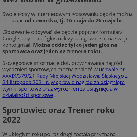
Swoje głosy w internetowym głosowaniu będzie można
oddawać
od czwartku, tj. 16 maja do
26
maja br
.
Głosowanie odbywać się będzie poprzez formularz
Google, aby oddać głos należy zalogować się na swoje
konto gmail.
Można oddać tylko jeden głos na
sportowca oraz jeden na trenera roku.
Szczegółowe informacje dot. przyznawania nagród i
wyróżnień sportowych można znaleźć w
uchwale nr
XXXIX/379/21 Rady Miejskiej Wodzisławia Śląskiego z
24 listopada 2021 r.
w sprawie nagród za osiągnięte
wyniki sportowe oraz wyróżnień za osiągnięcia w
działalności sportowej
.
Sportowiec oraz Trener roku
2022
W ubiegłym roku po raz drugi została przyznana