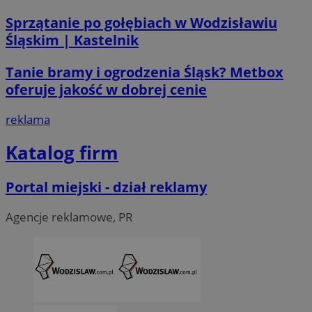
Sprzątanie po gołębiach w Wodzisławiu
Śląskim | Kastelnik
Tanie bramy i ogrodzenia Śląsk? Metbox
oferuje jakość w dobrej cenie
reklama
Katalog firm
Portal miejski - dział reklamy
Agencje reklamowe, PR
CookieScriptConsent
4 tygodni
CookieScript
wodzislaw.com.pl