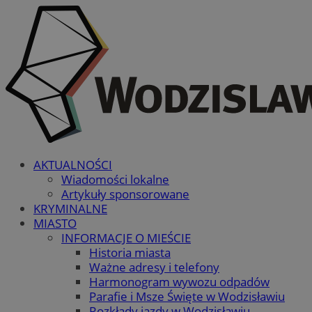
AKTUALNOŚCI
Wiadomości lokalne
Artykuły sponsorowane
KRYMINALNE
MIASTO
INFORMACJE O MIEŚCIE
Historia miasta
Ważne adresy i telefony
Harmonogram wywozu odpadów
Parafie i Msze Święte w Wodzisławiu
Rozkłady jazdy w Wodzisławiu