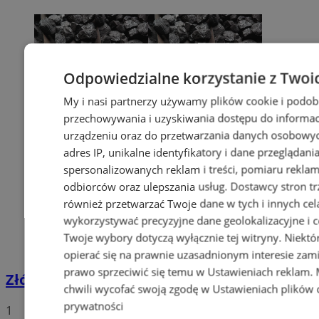
Odpowiedzialne korzystanie z Twoi
My i nasi partnerzy używamy plików cookie i podob
przechowywania i uzyskiwania dostępu do informac
urządzeniu oraz do przetwarzania danych osobowych
adres IP, unikalne identyfikatory i dane przeglądani
spersonalizowanych reklam i treści, pomiaru reklam i
odbiorców oraz ulepszania usług.
Dostawcy stron tr
również przetwarzać Twoje dane w tych i innych cel
wykorzystywać precyzyjne dane geolokalizacyjne i c
Twoje wybory dotyczą wyłącznie tej witryny. Niekt
opierać się na prawnie uzasadnionym interesie zami
prawo sprzeciwić się temu w
Ustawieniach reklam
.
Złóż wniosek o dodatek węglowy
chwili wycofać swoją zgodę w
Ustawieniach plików 
prywatności
1