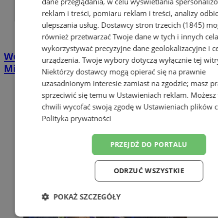
dane przeglądania, w celu wyświetlania spersonali
reklam i treści, pomiaru reklam i treści, analizy odb
ulepszania usług.
Dostawcy stron trzecich (1845)
mo
również przetwarzać Twoje dane w tych i innych cel
wykorzystywać precyzyjne dane geolokalizacyjne i c
Wodzisławski Miraż wrócił z sukcesami z
urządzenia. Twoje wybory dotyczą wyłącznie tej witr
Mistrzostw Świata IDO
Niektórzy dostawcy mogą opierać się na prawnie
uzasadnionym interesie zamiast na zgodzie; masz p
sprzeciwić się temu w
Ustawieniach reklam
. Możesz
chwili wycofać swoją zgodę w
Ustawieniach plików 
Polityka prywatności
PRZEJDŹ DO PORTALU
ODRZUĆ WSZYSTKIE
POKAŻ SZCZEGÓŁY