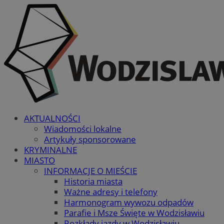
AKTUALNOŚCI
Wiadomości lokalne
Artykuły sponsorowane
KRYMINALNE
MIASTO
INFORMACJE O MIEŚCIE
Historia miasta
Ważne adresy i telefony
Harmonogram wywozu odpadów
Parafie i Msze Święte w Wodzisławiu
Rozkłady jazdy w Wodzisławiu