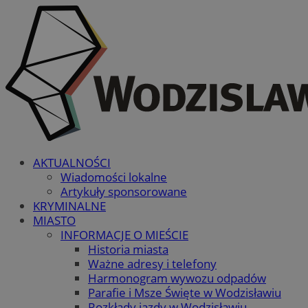
AKTUALNOŚCI
Wiadomości lokalne
Artykuły sponsorowane
KRYMINALNE
MIASTO
INFORMACJE O MIEŚCIE
Historia miasta
Ważne adresy i telefony
Harmonogram wywozu odpadów
Parafie i Msze Święte w Wodzisławiu
Rozkłady jazdy w Wodzisławiu