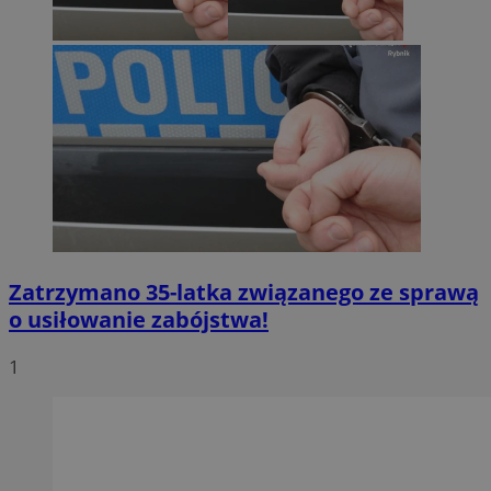
Zatrzymano 35-latka związanego ze sprawą
o usiłowanie zabójstwa!
1