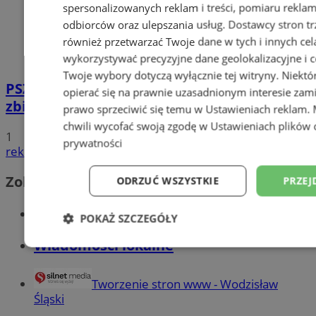
spersonalizowanych reklam i treści, pomiaru reklam i
odbiorców oraz ulepszania usług.
Dostawcy stron tr
również przetwarzać Twoje dane w tych i innych cel
wykorzystywać precyzyjne dane geolokalizacyjne i c
Twoje wybory dotyczą wyłącznie tej witryny. Niekt
PSZOK w Wodzisławiu: selektywne
opierać się na prawnie uzasadnionym interesie zami
zbieranie odpadów tekstylnych w gminach
prawo sprzeciwić się temu w
Ustawieniach reklam
.
chwili wycofać swoją zgodę w
Ustawieniach plików 
1
prywatności
reklama
Zobacz również
ODRZUĆ WSZYSTKIE
PRZEJ
Wiadomości kryminalne w Wodzisławiu
POKAŻ SZCZEGÓŁY
Wiadomości lokalne
Niezbędne
Wydajność
Targetowani
Tworzenie stron www - Wodzisław
Śląski
Niesklasyfikowane