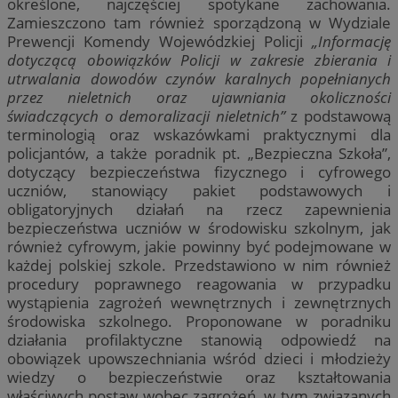
określone, najczęściej spotykane zachowania.
Zamieszczono tam również sporządzoną w Wydziale
Prewencji Komendy Wojewódzkiej Policji
„Informację
dotyczącą obowiązków Policji w zakresie zbierania i
utrwalania dowodów czynów karalnych popełnianych
przez nieletnich oraz ujawniania okoliczności
świadczących o demoralizacji nieletnich”
z podstawową
terminologią oraz wskazówkami praktycznymi dla
policjantów, a także poradnik pt. „Bezpieczna Szkoła”,
dotyczący bezpieczeństwa fizycznego i cyfrowego
uczniów, stanowiący pakiet podstawowych i
obligatoryjnych działań na rzecz zapewnienia
bezpieczeństwa uczniów w środowisku szkolnym, jak
również cyfrowym, jakie powinny być podejmowane w
każdej polskiej szkole. Przedstawiono w nim również
procedury poprawnego reagowania w przypadku
wystąpienia zagrożeń wewnętrznych i zewnętrznych
środowiska szkolnego. Proponowane w poradniku
działania profilaktyczne stanowią odpowiedź na
obowiązek upowszechniania wśród dzieci i młodzieży
wiedzy o bezpieczeństwie oraz kształtowania
właściwych postaw wobec zagrożeń, w tym związanych