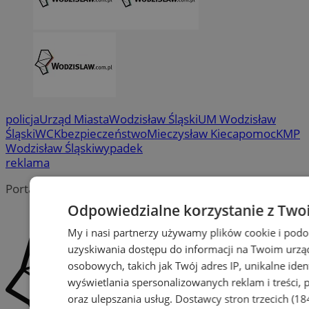
policja
Urząd Miasta
Wodzisław Śląski
UM Wodzisław
Śląski
WCK
bezpieczeństwo
Mieczysław Kieca
pomoc
KMP
Wodzisław Śląski
wypadek
reklama
Portal należy do sieci
Odpowiedzialne korzystanie z Two
My i nasi partnerzy używamy plików cookie i pod
uzyskiwania dostępu do informacji na Twoim urzą
osobowych, takich jak Twój adres IP, unikalne iden
wyświetlania spersonalizowanych reklam i treści, p
oraz ulepszania usług.
Dostawcy stron trzecich (18