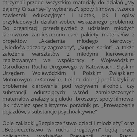
otrzymali przede wszystkim materiały do działań „My
dajemy Ci szansę-Ty wybierasz”, spoty filmowe, wzorce
zawieszek edukacyjnych i ulotek, jak i opisy
przykładowych działań wobec wskazanego problemu.
Do organizacji przedsięwzięć z udziałem młodych
kierowców zamieszczono całe pakiety materiałów z
projektów „Akademia młodego kierowcy”,
„Niedoświadczony-zagrożony”, „Super sprint”, a także
założenia warsztatów z młodymi kierowcami,
realizowanych we współpracy z Wojewódzkim
Ośrodkiem Ruchu Drogowego w Katowicach, Śląskim
Urzędem Wojewódzkim i Polskim Związkiem
Motorowym o/Katowice. Celem dobrej profilaktyki w
problemie kierowania pod wpływem alkoholu czy
substancji odurzających wśród zamieszczonych
materiałów znalazły się ulotki i broszury, spoty filmowe,
jak również specjalistyczny poradnik pt. „Prowadzenie
pojazdów, a substancje psychoaktywne”
Obie zakładki „Bezpieczeństwo dzieci i młodzieży” oraz
„Bezpieczeństwo w ruchu drogowym” będą przez
policjantów wydziałów Prewencji oraz Ruchu