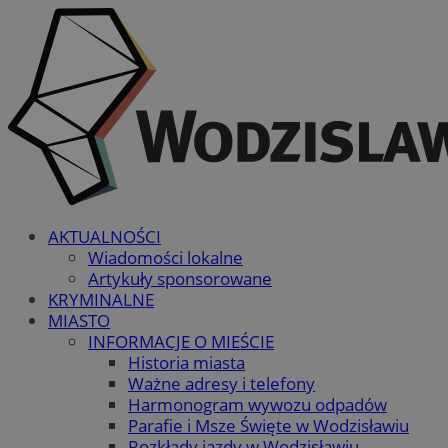
AKTUALNOŚCI
Wiadomości lokalne
Artykuły sponsorowane
KRYMINALNE
MIASTO
INFORMACJE O MIEŚCIE
Historia miasta
Ważne adresy i telefony
Harmonogram wywozu odpadów
Parafie i Msze Święte w Wodzisławiu
Rozkłady jazdy w Wodzisławiu