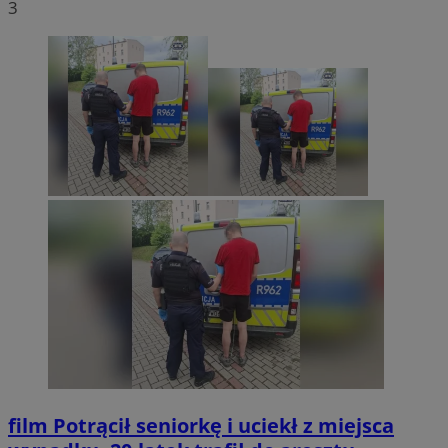
3
film
Potrącił seniorkę i uciekł z miejsca