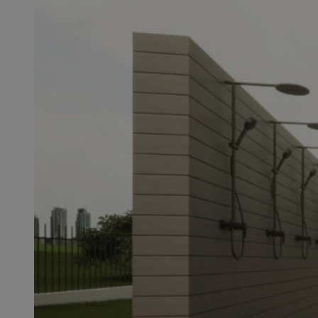
QeSessID
SessID
MvSessID
INGRESSCOOKIE
euds
__cf_bm
li_gc
__Secure-ROLLOU