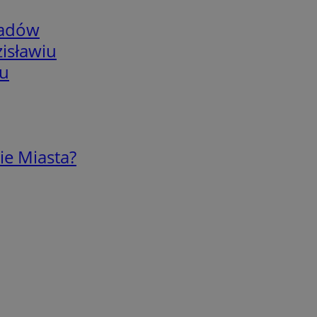
adów
isławiu
iu
ie Miasta?