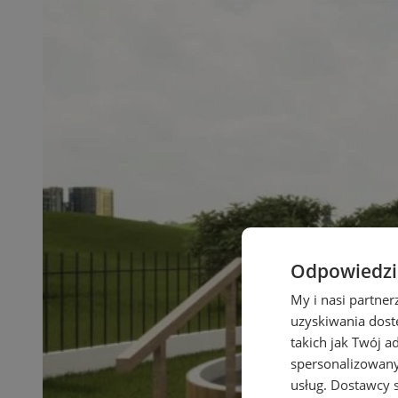
Odpowiedzia
My i nasi partne
uzyskiwania dost
takich jak Twój a
spersonalizowanyc
usług.
Dostawcy s