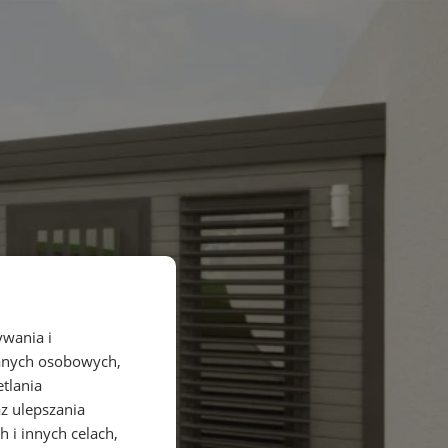
ywania i
danych osobowych,
etlania
az ulepszania
 i innych celach,