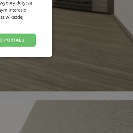
 wybory dotyczą
nym interesie
sz w każdej
DO PORTALU
esklasyfikowane
ane
owanie użytkownika i
j.