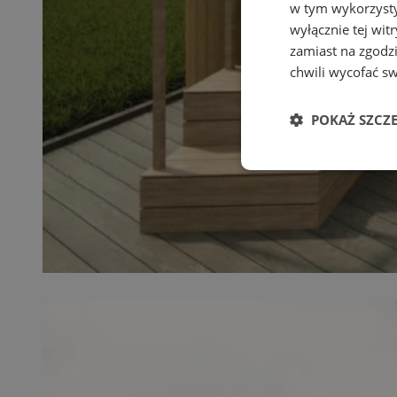
w tym wykorzysty
wyłącznie tej wi
zamiast na zgodz
chwili wycofać s
POKAŻ SZCZ
Niezbędne
Ni
Niezbędne pliki cook
zarządzanie kontem. 
Nazwa