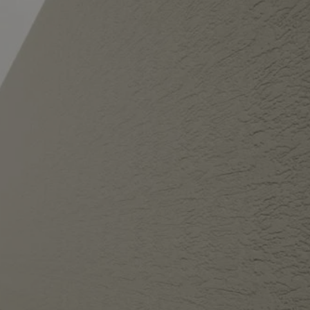
entyfikator sesji.
entyfikator sesji.
entyfikator sesji.
erów obsługuje
ekście
lu optymalizacji
 do przechowywania
niu do usług
e, czy użytkownik
enia lub reklamy.
niania ludzi i
trony internetowej,
e ważnych raportów
ryny internetowej.
y gościa na
nych celów
ądzania
ych funkcji oraz
a dostępu
alnych wersji
gle. Jest
znacza, że może być