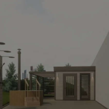
wodzislaw.com.pl
1 rok
Ten plik cookie przechowuje id
wodzislaw.com.pl
1 rok
Ten plik cookie przechowuje id
wodzislaw.com.pl
1 rok
Ten plik cookie przechowuje id
Sesja
Rejestruje, który klaster serw
NGINX Inc.
gościa. Jest to używane w kont
bh.contextweb.com
równoważenia obciążenia w ce
doświadczenia użytkownika.
.rfihub.com
Sesja
Ten plik cookie jest używany
zgody użytkownika w odniesie
śledzenia. Zazwyczaj rejestruj
zdecydował się na usługi śledz
29 minut 55
Ten plik cookie służy do rozróż
Cloudflare Inc.
sekund
botów. Jest to korzystne dla s
.temu.com
ponieważ umożliwia tworzeni
na temat korzystania z jej wit
Google Privacy Policy
5 miesięcy 4
Służy do przechowywania zgod
LinkedIn
tygodnie
używanie plików cookie do in
Corporation
.linkedin.com
T_TOKEN
.youtube.com
5 miesięcy 4
używane przez Google do zarz
tygodnie
wdrażaniem i testowaniem now
usług. Służy do kontrolowani
użytkowników do eksperyment
funkcji w różnych usługach Goo
oznaczone jako "secure", co o