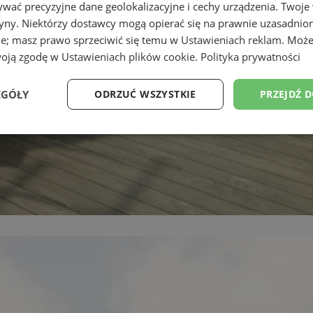
wać precyzyjne dane geolokalizacyjne i cechy urządzenia. Twoje
tryny. Niektórzy dostawcy mogą opierać się na prawnie uzasadnio
ie; masz prawo sprzeciwić się temu w
Ustawieniach reklam
. Może
woją zgodę w
Ustawieniach plików cookie
.
Polityka prywatności
EGÓŁY
ODRZUĆ WSZYSTKIE
PRZEJDŹ 
Wydajność
Targetowanie
Funkcjonalność
Ni
ezbędne
Wydajność
Targetowanie
Funkcjonalność
Niesklasyfikow
ie umożliwiają korzystanie z podstawowych funkcji strony internetowej, takich jak log
Bez niezbędnych plików cookie nie można prawidłowo korzystać ze strony internetowe
Okres
Provider
/
Domena
Opis
przechowywania