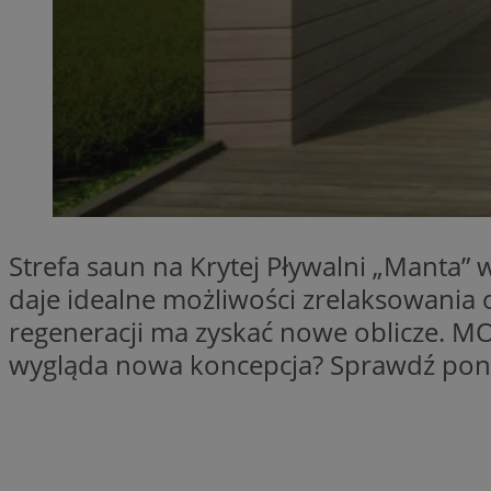
CookieScriptConse
VISITOR_PRIVACY_
Strefa saun na Krytej Pływalni „Manta”
daje idealne możliwości zrelaksowania o
regeneracji ma zyskać nowe oblicze. MO
suid
wygląda nowa koncepcja? Sprawdź poni
Nazwa
Pro
Nazwa
Nazwa
Do
Nazwa
ustat_bzgfew1atv22
sa-user-id
google_push
.bi