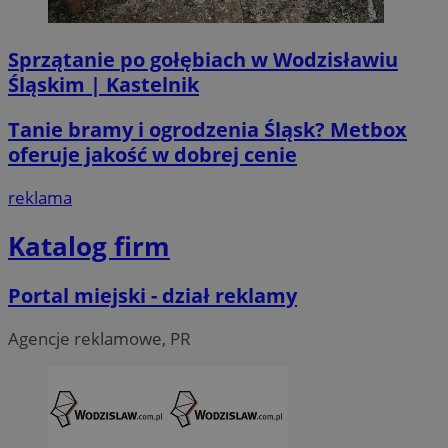
tygod
Corporation
.linkedin.com
Sprzątanie po gołębiach w Wodzisławiu
Śląskim | Kastelnik
__Secure-ROLLOUT_TOKEN
.youtube.com
5 miesi
tygod
Tanie bramy i ogrodzenia Śląsk? Metbox
oferuje jakość w dobrej cenie
reklama
Katalog firm
Portal miejski - dział reklamy
Agencje reklamowe, PR