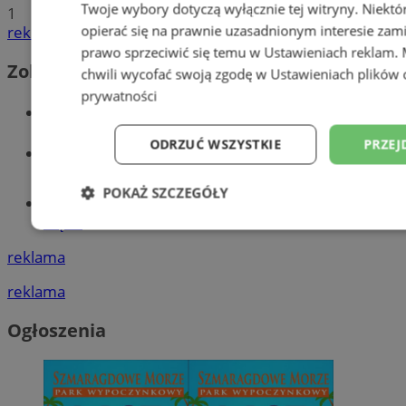
Twoje wybory dotyczą wyłącznie tej witryny. Niekt
1
opierać się na prawnie uzasadnionym interesie zami
reklama
prawo sprzeciwić się temu w
Ustawieniach reklam
.
Zobacz również
chwili wycofać swoją zgodę w
Ustawieniach plików 
prywatności
Wiadomości kryminalne w Wodzisławiu
ODRZUĆ WSZYSTKIE
PRZEJ
Wiadomości lokalne
POKAŻ SZCZEGÓŁY
Tworzenie stron www - Wodzisław
Śląski
Niezbędne
Wydajność
Targetowani
reklama
reklama
Niesklasyfikowane
Ogłoszenia