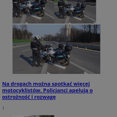
Na drogach można spotkać więcej
motocyklistów. Policjanci apelują o
ostrożność i rozwagę
1