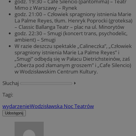
godz. 19:30 – Cafe Silencio (pantomima) – Teatr
Mimo z Warszawy – Rynek
godz. 21:00 – Człowiek spragniony istnienia Marie
La Palme Reyes, tłum. Henryk Poprocki (groteksa)
– Classic Ballanga Teatr – plac na ul. Minorytów
godz. 22:30 – Smugi (koncert trans, psychodelic,
ambient) – Smugi
W razie deszczu spektakle „Calineczka”, „Człowiek
spragniony istnienia Marie La Palme Reyes” i
„Smugi” odbędą się w Pałacu Dietrichsteinów, zaś
„Oberża pod złamanym groszem” i „Cafe Silencio)
w Wodzisławskim Centrum Kultury.
Słuchaj
⏵︎
Tagi:
wydarzenie
Wodzisławska Noc Teatrów
Udostępnij