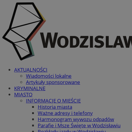
AKTUALNOŚCI
Wiadomości lokalne
Artykuły sponsorowane
KRYMINALNE
MIASTO
INFORMACJE O MIEŚCIE
Historia miasta
Ważne adresy i telefony
Harmonogram wywozu odpadów
Parafie i Msze Święte w Wodzisławiu
Rozkłady jazdy w Wodzisławiu