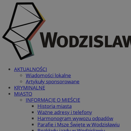
AKTUALNOŚCI
Wiadomości lokalne
Artykuły sponsorowane
KRYMINALNE
MIASTO
INFORMACJE O MIEŚCIE
Historia miasta
Ważne adresy i telefony
Harmonogram wywozu odpadów
Parafie i Msze Święte w Wodzisławiu
Rozkłady jazdy w Wodzisławiu