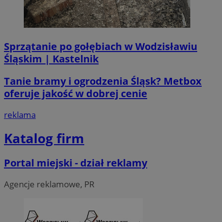
li_gc
5 miesi
LinkedIn
tygod
Corporation
.linkedin.com
Sprzątanie po gołębiach w Wodzisławiu
Śląskim | Kastelnik
__Secure-ROLLOUT_TOKEN
.youtube.com
5 miesi
tygod
Tanie bramy i ogrodzenia Śląsk? Metbox
oferuje jakość w dobrej cenie
reklama
Katalog firm
Portal miejski - dział reklamy
Agencje reklamowe, PR