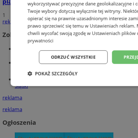
planowane inwestycje na 2025 rok
wykorzystywać precyzyjne dane geolokalizacyjne i c
Twoje wybory dotyczą wyłącznie tej witryny. Niekt
1
opierać się na prawnie uzasadnionym interesie zami
reklama
prawo sprzeciwić się temu w
Ustawieniach reklam
.
chwili wycofać swoją zgodę w
Ustawieniach plików 
Zobacz również
prywatności
Wiadomości kryminalne w Wodzisławiu
ODRZUĆ WSZYSTKIE
PRZEJ
Wiadomości lokalne
POKAŻ SZCZEGÓŁY
Tworzenie stron www - Wodzisław
Śląski
Niezbędne
Wydajność
Targetowani
reklama
reklama
Niesklasyfikowane
Ogłoszenia