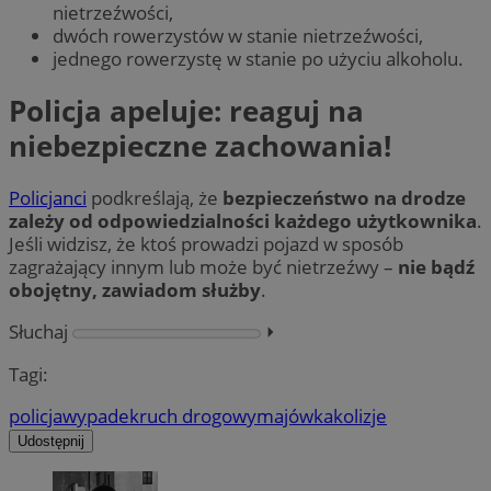
nietrzeźwości,
dwóch rowerzystów w stanie nietrzeźwości,
jednego rowerzystę w stanie po użyciu alkoholu.
Policja apeluje: reaguj na
niebezpieczne zachowania!
Policjanci
podkreślają, że
bezpieczeństwo na drodze
zależy od odpowiedzialności każdego użytkownika
.
Jeśli widzisz, że ktoś prowadzi pojazd w sposób
zagrażający innym lub może być nietrzeźwy –
nie bądź
obojętny, zawiadom służby
.
Słuchaj
⏵︎
Tagi:
policja
wypadek
ruch drogowy
majówka
kolizje
Udostępnij