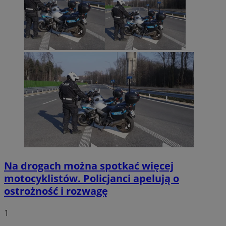
Na drogach można spotkać więcej
motocyklistów. Policjanci apelują o
ostrożność i rozwagę
1