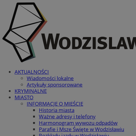
AKTUALNOŚCI
Wiadomości lokalne
Artykuły sponsorowane
KRYMINALNE
MIASTO
INFORMACJE O MIEŚCIE
Historia miasta
Ważne adresy i telefony
Harmonogram wywozu odpadów
Parafie i Msze Święte w Wodzisławiu
Rozkłady jazdy w Wodzisławiu