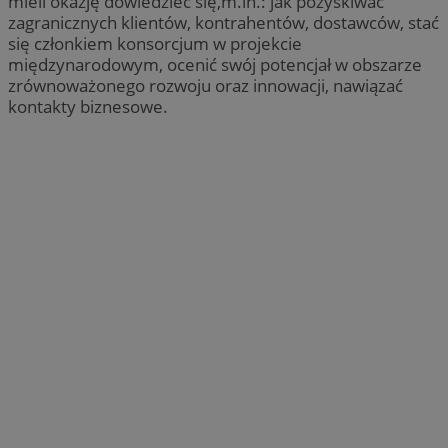
mieli okazję dowiedzieć się,m.in.: jak pozyskiwać
zagranicznych klientów, kontrahentów, dostawców, stać
się członkiem konsorcjum w projekcie
międzynarodowym, ocenić swój potencjał w obszarze
zrównoważonego rozwoju oraz innowacji, nawiązać
kontakty biznesowe.