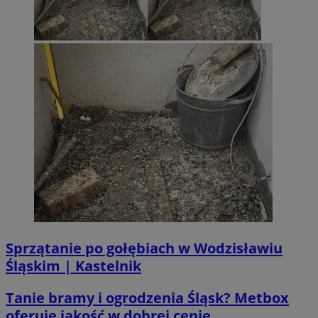
li_gc
5 miesi
LinkedIn
tygod
Corporation
.linkedin.com
__Secure-ROLLOUT_TOKEN
.youtube.com
5 miesi
tygod
Sprzątanie po gołębiach w Wodzisławiu
Śląskim | Kastelnik
Tanie bramy i ogrodzenia Śląsk? Metbox
oferuje jakość w dobrej cenie