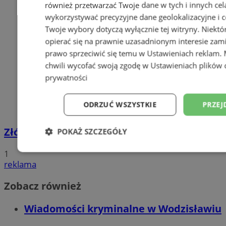
również przetwarzać Twoje dane w tych i innych cel
wykorzystywać precyzyjne dane geolokalizacyjne i c
Twoje wybory dotyczą wyłącznie tej witryny. Niekt
opierać się na prawnie uzasadnionym interesie zami
prawo sprzeciwić się temu w
Ustawieniach reklam
.
chwili wycofać swoją zgodę w
Ustawieniach plików 
prywatności
ODRZUĆ WSZYSTKIE
PRZEJ
Złóż wniosek o dodatek węglowy
POKAŻ SZCZEGÓŁY
1
Niezbędne
Wydajność
Targetowani
reklama
Zobacz również
Niesklasyfikowane
Wiadomości kryminalne w Wodzisławiu