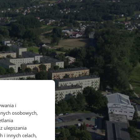
ywania i
danych osobowych,
etlania
az ulepszania
 i innych celach,