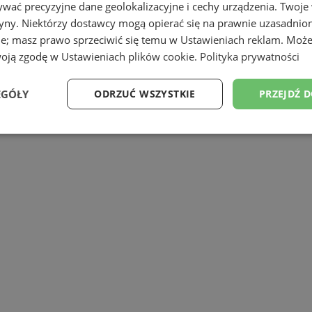
wać precyzyjne dane geolokalizacyjne i cechy urządzenia. Twoje
tryny. Niektórzy dostawcy mogą opierać się na prawnie uzasadnio
ie; masz prawo sprzeciwić się temu w
Ustawieniach reklam
. Może
woją zgodę w
Ustawieniach plików cookie
.
Polityka prywatności
ykonane zostaną nakładki asfaltowe. Trwa
EGÓŁY
ODRZUĆ WSZYSTKIE
PRZEJDŹ 
aździernika do godz. 9:15.
Wydajność
Targetowanie
Funkcjonalność
Ni
ezbędne
Wydajność
Targetowanie
Funkcjonalność
Niesklasyfikow
ie umożliwiają korzystanie z podstawowych funkcji strony internetowej, takich jak log
Bez niezbędnych plików cookie nie można prawidłowo korzystać ze strony internetowe
Okres
Provider
/
Domena
Opis
przechowywania