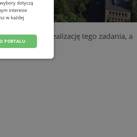
 wybory dotyczą
nym interesie
sz w każdej
 przetarg na realizację tego zadania, a
DO PORTALU
esklasyfikowane
ane
owanie użytkownika i
j.