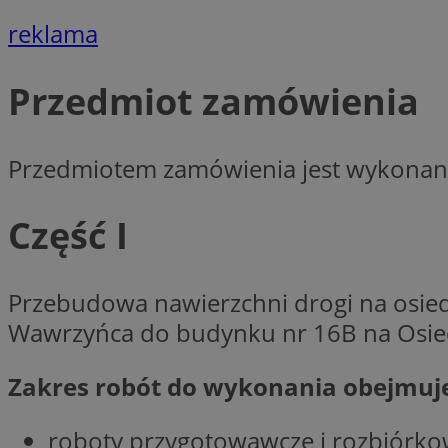
QeSessID
reklama
SessID
MvSessID
Przedmiot zamówienia
INGRESSCOOKIE
Przedmiotem zamówienia jest wykonan
euds
Część I
__cf_bm
Przebudowa nawierzchni drogi na osiedl
li_gc
Wawrzyńca do budynku nr 16B na Osie
__Secure-ROLLOU
Zakres robót do wykonania obejmuj
roboty przygotowawcze i rozbiórko