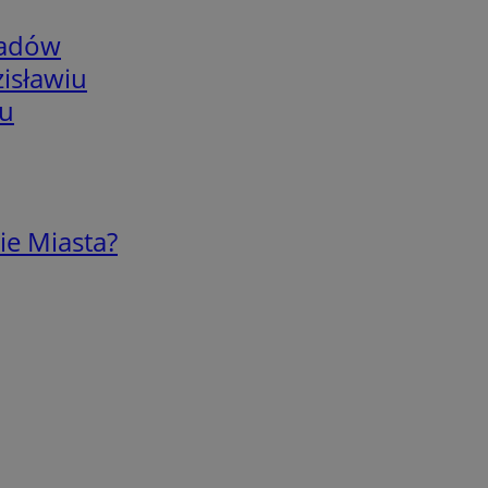
adów
isławiu
iu
ie Miasta?