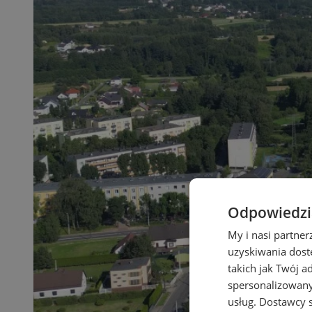
Odpowiedzia
My i nasi partne
uzyskiwania dost
takich jak Twój a
spersonalizowanyc
usług.
Dostawcy s