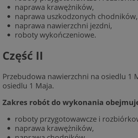
naprawa krawężników,
naprawa uszkodzonych chodników,
CookieScriptConse
naprawa nawierzchni jezdni,
roboty wykończeniowe.
VISITOR_PRIVACY_
Część II
Przebudowa nawierzchni na osiedlu 1 M
osiedlu 1 Maja.
suid
Zakres robót do wykonania obejmuj
roboty przygotowawcze i rozbiórko
Nazwa
Pro
naprawa krawężników,
Nazwa
Nazwa
Do
Nazwa
ustat_bzgfew1atv22
naprawa chodników,
sa-user-id
google_push
.bi