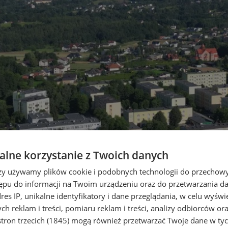
lne korzystanie z Twoich danych
rzy używamy plików cookie i podobnych technologii do przechow
ępu do informacji na Twoim urządzeniu oraz do przetwarzania 
dres IP, unikalne identyfikatory i dane przeglądania, w celu wyświ
h reklam i treści, pomiaru reklam i treści, analizy odbiorców or
tron trzecich (1845)
mogą również przetwarzać Twoje dane w tych