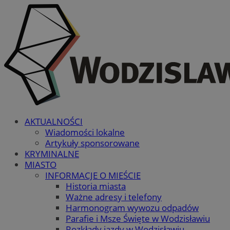
AKTUALNOŚCI
Wiadomości lokalne
Artykuły sponsorowane
KRYMINALNE
MIASTO
INFORMACJE O MIEŚCIE
Historia miasta
Ważne adresy i telefony
Harmonogram wywozu odpadów
Parafie i Msze Święte w Wodzisławiu
Rozkłady jazdy w Wodzisławiu