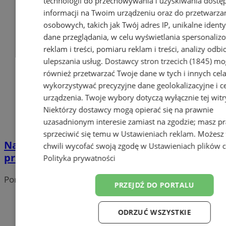
technologii do przechowywania i uzyskiwania dostę
informacji na Twoim urządzeniu oraz do przetwarza
osobowych, takich jak Twój adres IP, unikalne identyf
dane przeglądania, w celu wyświetlania spersonali
reklam i treści, pomiaru reklam i treści, analizy odb
ulepszania usług.
Dostawcy stron trzecich (1845)
mo
również przetwarzać Twoje dane w tych i innych cel
wykorzystywać precyzyjne dane geolokalizacyjne i c
urządzenia. Twoje wybory dotyczą wyłącznie tej witr
Niektórzy dostawcy mogą opierać się na prawnie
uzasadnionym interesie zamiast na zgodzie; masz p
sprzeciwić się temu w
Ustawieniach reklam
. Możesz
Nakładki asfaltowe na osiedlu 1 Maja: trwa
chwili wycofać swoją zgodę w
Ustawieniach plików 
przetarg na modernizację dróg
Polityka prywatności
Portal należy do sieci
PRZEJDŹ DO PORTALU
ODRZUĆ WSZYSTKIE