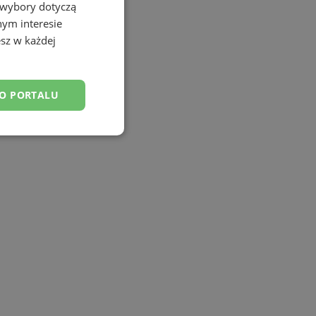
 wybory dotyczą
nym interesie
sz w każdej
DO PORTALU
esklasyfikowane
ane
owanie użytkownika i
j.