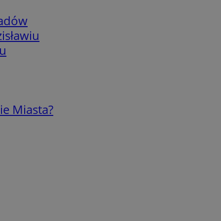
adów
isławiu
iu
ie Miasta?