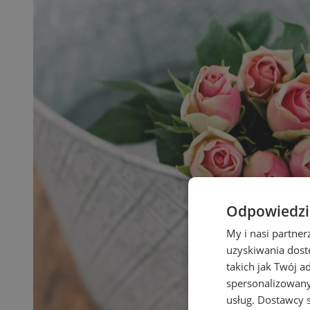
Odpowiedzia
My i nasi partne
uzyskiwania dost
takich jak Twój a
spersonalizowanyc
usług.
Dostawcy s