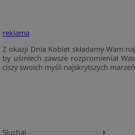
QeSessID
SessID
MvSessID
reklama
INGRESSCOOKIE
Z okazji Dnia Kobiet składamy Wam naj
euds
by uśmiech zawsze rozpromieniał Wasz
ciszy swoich myśli najskrytszych marzeń
__cf_bm
li_gc
__Secure-ROLLOU
Słuchaj
⏵︎