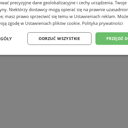
wać precyzyjne dane geolokalizacyjne i cechy urządzenia. Twoje
tryny. Niektórzy dostawcy mogą opierać się na prawnie uzasadnio
ie; masz prawo sprzeciwić się temu w
Ustawieniach reklam
. Może
woją zgodę w
Ustawieniach plików cookie
.
Polityka prywatności
EGÓŁY
ODRZUĆ WSZYSTKIE
PRZEJDŹ 
Wydajność
Targetowanie
Funkcjonalność
Ni
ezbędne
Wydajność
Targetowanie
Funkcjonalność
Niesklasyfikow
ie umożliwiają korzystanie z podstawowych funkcji strony internetowej, takich jak log
Bez niezbędnych plików cookie nie można prawidłowo korzystać ze strony internetowe
Okres
Provider
/
Domena
Opis
przechowywania