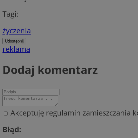
Tagi:
CookieScriptConse
życzenia
Udostępnij
reklama
VISITOR_PRIVACY_
Dodaj komentarz
suid
Akceptuję regulamin zamieszczania k
Nazwa
Pro
Nazwa
Nazwa
Błąd:
Do
Nazwa
ustat_bzgfew1atv22
sa-user-id
google_push
.bi