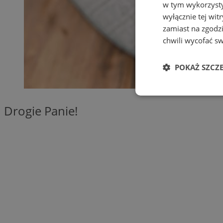
w tym wykorzysty
wyłącznie tej wi
zamiast na zgodz
chwili wycofać s
POKAŻ SZCZ
Niezbędne
Drogie Panie!
Ni
Niezbędne pliki cook
zarządzanie kontem. 
Nazwa