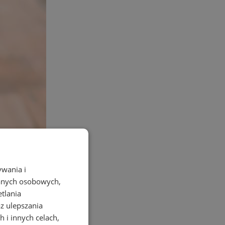
ywania i
danych osobowych,
etlania
az ulepszania
 i innych celach,