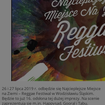
26 i 27 lipca 2019 r. odbędzie się Najcieplejsze Miejsce
na Ziemi – Reggae Festiwal w Wodzisławiu Śląskim.
Będzie to już 16. odsłona tej dużej imprezy. Na scenie
zaprezentują się m.in. Happysad, Gooral i Tabu.