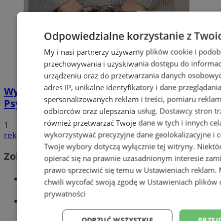
Odpowiedzialne korzystanie z Twoi
My i nasi partnerzy używamy plików cookie i podob
przechowywania i uzyskiwania dostępu do informac
urządzeniu oraz do przetwarzania danych osobowych
adres IP, unikalne identyfikatory i dane przeglądani
Wyłudzenie pieniędzy od NFZ.
spersonalizowanych reklam i treści, pomiaru reklam i
Psychoterapeutka dostała 1290 zarzutów!
odbiorców oraz ulepszania usług.
Dostawcy stron tr
również przetwarzać Twoje dane w tych i innych cel
1
reklama
wykorzystywać precyzyjne dane geolokalizacyjne i c
Twoje wybory dotyczą wyłącznie tej witryny. Niekt
Zobacz również
opierać się na prawnie uzasadnionym interesie zami
prawo sprzeciwić się temu w
Ustawieniach reklam
.
Wiadomości kryminalne w Wodzisławiu
chwili wycofać swoją zgodę w
Ustawieniach plików 
prywatności
Wiadomości lokalne
ODRZUĆ WSZYSTKIE
PRZEJ