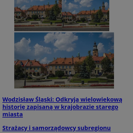
Wodzisław Śląski: Odkryją wielowiekową
historię zapisaną w krajobrazie starego
miasta
Strażacy i samorządowcy subregionu