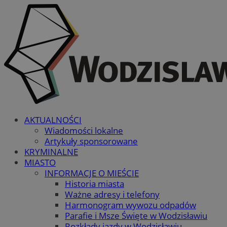
AKTUALNOŚCI
Wiadomości lokalne
Artykuły sponsorowane
KRYMINALNE
MIASTO
INFORMACJE O MIEŚCIE
Historia miasta
Ważne adresy i telefony
Harmonogram wywozu odpadów
Parafie i Msze Święte w Wodzisławiu
Rozkłady jazdy w Wodzisławiu