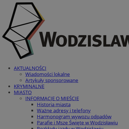
AKTUALNOŚCI
Wiadomości lokalne
Artykuły sponsorowane
KRYMINALNE
MIASTO
INFORMACJE O MIEŚCIE
Historia miasta
Ważne adresy i telefony
Harmonogram wywozu odpadów
Parafie i Msze Święte w Wodzisławiu
Rozkłady jazdy w Wodzisławiu