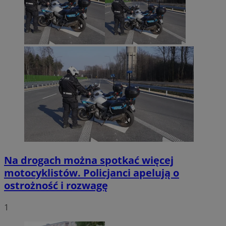
Na drogach można spotkać więcej
motocyklistów. Policjanci apelują o
ostrożność i rozwagę
1