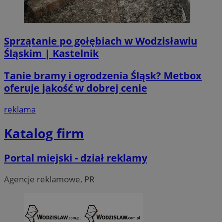
Sprzątanie po gołębiach w Wodzisławiu
Śląskim | Kastelnik
li_gc
5 miesi
LinkedIn
tygod
Corporation
.linkedin.com
Tanie bramy i ogrodzenia Śląsk? Metbox
oferuje jakość w dobrej cenie
__Secure-ROLLOUT_TOKEN
.youtube.com
5 miesi
reklama
tygod
Katalog firm
Portal miejski - dział reklamy
Agencje reklamowe, PR