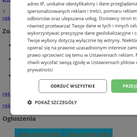
adres IP, unikalne identyfikatory i dane przeglądani
spersonalizowanych reklam i treści, pomiaru reklam i
1
reklama
odbiorców oraz ulepszania usług.
Dostawcy stron tr
również przetwarzać Twoje dane w tych i innych cel
Zobacz również
wykorzystywać precyzyjne dane geolokalizacyjne i c
Twoje wybory dotyczą wyłącznie tej witryny. Niekt
Wiadomości kryminalne w Wodzisławiu
opierać się na prawnie uzasadnionym interesie zami
prawo sprzeciwić się temu w
Ustawieniach reklam
.
Wiadomości lokalne
chwili wycofać swoją zgodę w
Ustawieniach plików 
prywatności
Tworzenie stron www - Wodzisław
Śląski
ODRZUĆ WSZYSTKIE
PRZEJ
reklama
POKAŻ SZCZEGÓŁY
reklama
Niezbędne
Wydajność
Targetowani
Ogłoszenia