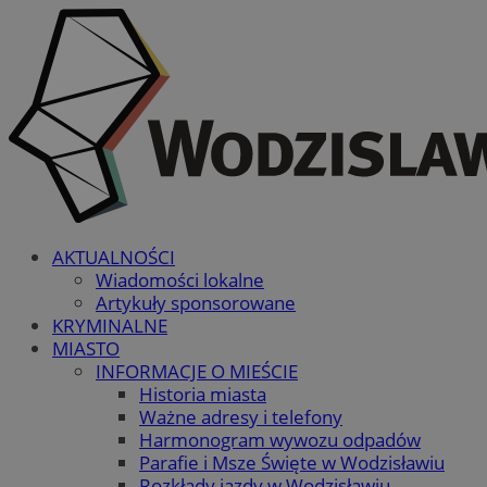
AKTUALNOŚCI
Wiadomości lokalne
Artykuły sponsorowane
KRYMINALNE
MIASTO
INFORMACJE O MIEŚCIE
Historia miasta
Ważne adresy i telefony
Harmonogram wywozu odpadów
Parafie i Msze Święte w Wodzisławiu
Rozkłady jazdy w Wodzisławiu