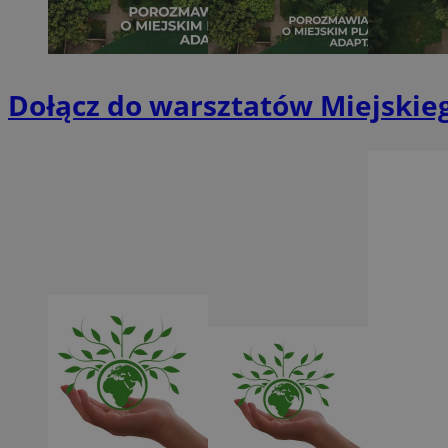
li_gc
__Secure-ROLLOU
Dołącz do warsztatów Miejskieg
CookieScriptConse
VISITOR_PRIVACY_