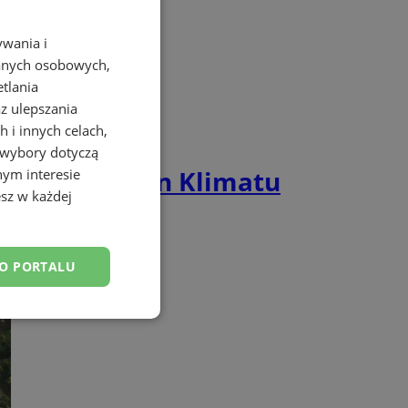
ywania i
danych osobowych,
etlania
az ulepszania
 i innych celach,
 wybory dotyczą
acji do Zmian Klimatu
nym interesie
sz w każdej
DO PORTALU
esklasyfikowane