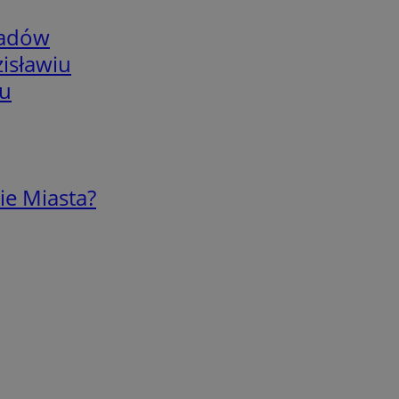
adów
isławiu
iu
ie Miasta?