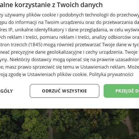
lne korzystanie z Twoich danych
rzy używamy plików cookie i podobnych technologii do przechow
ępu do informacji na Twoim urządzeniu oraz do przetwarzania 
dres IP, unikalne identyfikatory i dane przeglądania, w celu wyświ
h reklam i treści, pomiaru reklam i treści, analizy odbiorców or
tron trzecich (1845)
mogą również przetwarzać Twoje dane w tych
wać precyzyjne dane geolokalizacyjne i cechy urządzenia. Twoje
race nad Miejskim Planem Adapt
tryny. Niektórzy dostawcy mogą opierać się na prawnie uzasadnio
ie; masz prawo sprzeciwić się temu w
Ustawieniach reklam
. Może
woją zgodę w
Ustawieniach plików cookie
.
Polityka prywatności
EGÓŁY
ODRZUĆ WSZYSTKIE
PRZEJDŹ 
Wydajność
Targetowanie
Funkcjonalność
Ni