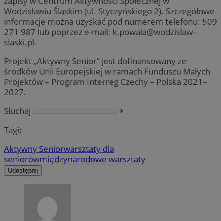
zapisy w Centrum Aktywności Społecznej w
Wodzisławiu Śląskim (ul. Styczyńskiego 2). Szczegółowe
informacje można uzyskać pod numerem telefonu: 509
271 987 lub poprzez e-mail:
k.powala@wodzislaw-
slaski.pl
.
Projekt „Aktywny Senior” jest dofinansowany ze
środków Unii Europejskiej w ramach Funduszu Małych
Projektów – Program Interreg Czechy – Polska 2021–
2027.
Słuchaj
⏵︎
Tagi:
Aktywny Senior
warsztaty dla
seniorów
międzynarodowe warsztaty
Udostępnij