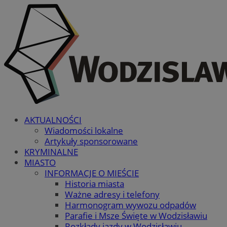
AKTUALNOŚCI
Wiadomości lokalne
Artykuły sponsorowane
KRYMINALNE
MIASTO
INFORMACJE O MIEŚCIE
Historia miasta
Ważne adresy i telefony
Harmonogram wywozu odpadów
Parafie i Msze Święte w Wodzisławiu
Rozkłady jazdy w Wodzisławiu