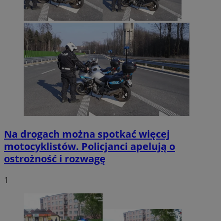
Na drogach można spotkać więcej
motocyklistów. Policjanci apelują o
ostrożność i rozwagę
1