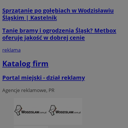
.linkedin.com
Sprzątanie po gołębiach w Wodzisławiu
Śląskim | Kastelnik
__Secure-ROLLOUT_TOKEN
.youtube.com
5 miesi
tygod
Tanie bramy i ogrodzenia Śląsk? Metbox
oferuje jakość w dobrej cenie
reklama
Katalog firm
Portal miejski - dział reklamy
Agencje reklamowe, PR