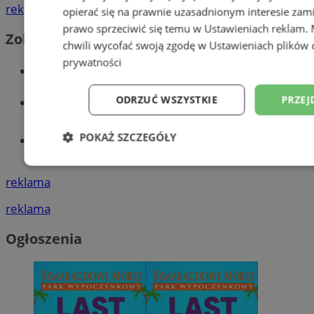
reklama
opierać się na prawnie uzasadnionym interesie zami
prawo sprzeciwić się temu w
Ustawieniach reklam
.
Zobacz również
chwili wycofać swoją zgodę w
Ustawieniach plików 
prywatności
Wiadomości kryminalne w Wodzisławiu
Wiadomości lokalne
ODRZUĆ WSZYSTKIE
PRZEJ
POKAŻ SZCZEGÓŁY
Tworzenie stron www - Wodzisław
Śląski
Niezbędne
Wydajność
Targetowani
reklama
reklama
Niesklasyfikowane
Ogłoszenia