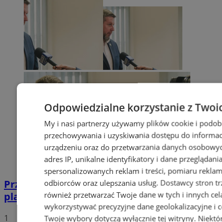
Odpowiedzialne korzystanie z Twoi
My i nasi partnerzy używamy plików cookie i podob
przechowywania i uzyskiwania dostępu do informac
urządzeniu oraz do przetwarzania danych osobowych
adres IP, unikalne identyfikatory i dane przeglądani
spersonalizowanych reklam i treści, pomiaru reklam i
Przyszłość Wodzisławia Śląskiego:
odbiorców oraz ulepszania usług.
Dostawcy stron tr
również przetwarzać Twoje dane w tych i innych cel
planowane inwestycje na 2025 rok
wykorzystywać precyzyjne dane geolokalizacyjne i c
1
Twoje wybory dotyczą wyłącznie tej witryny. Niekt