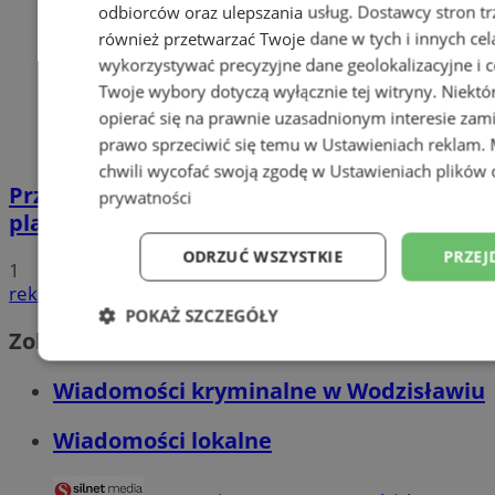
odbiorców oraz ulepszania usług.
Dostawcy stron tr
również przetwarzać Twoje dane w tych i innych cel
wykorzystywać precyzyjne dane geolokalizacyjne i c
Twoje wybory dotyczą wyłącznie tej witryny. Niekt
opierać się na prawnie uzasadnionym interesie zami
prawo sprzeciwić się temu w
Ustawieniach reklam
.
chwili wycofać swoją zgodę w
Ustawieniach plików 
Przyszłość Wodzisławia Śląskiego:
prywatności
planowane inwestycje na 2025 rok
ODRZUĆ WSZYSTKIE
PRZEJ
1
reklama
POKAŻ SZCZEGÓŁY
Zobacz również
Niezbędne
Wydajność
Targetowani
Wiadomości kryminalne w Wodzisławiu
Wiadomości lokalne
Niesklasyfikowane