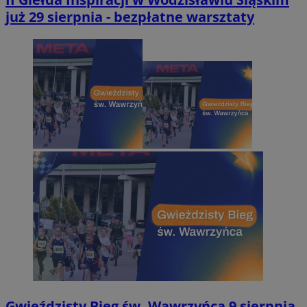
już 29 sierpnia - bezpłatne warsztaty
Gwieździsty Bieg św. Wawrzyńca 9 sierpnia