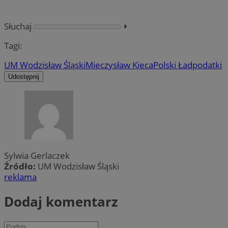
Słuchaj
⏵︎
Tagi:
UM Wodzisław Śląski
Mieczysław Kieca
Polski Ład
podatki
Udostępnij
Sylwia Gerlaczek
Źródło:
UM Wodzisław Śląski
reklama
Dodaj komentarz