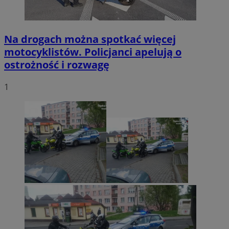
Na drogach można spotkać więcej
motocyklistów. Policjanci apelują o
ostrożność i rozwagę
1