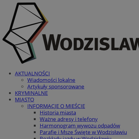
AKTUALNOŚCI
Wiadomości lokalne
Artykuły sponsorowane
KRYMINALNE
MIASTO
INFORMACJE O MIEŚCIE
Historia miasta
Ważne adresy i telefony
Harmonogram wywozu odpadów
Parafie i Msze Święte w Wodzisławiu
Rozkłady jazdy w Wodzisławiu