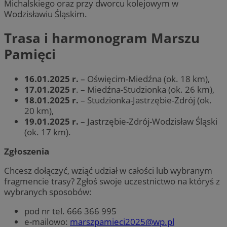
Michalskiego oraz przy dworcu kolejowym w
Wodzisławiu Śląskim.
Trasa i harmonogram Marszu
Pamięci
16.01.2025 r.
– Oświęcim-Miedźna (ok. 18 km),
17.01.2025 r
. – Miedźna-Studzionka (ok. 26 km),
18.01.2025 r.
– Studzionka-Jastrzębie-Zdrój (ok.
20 km),
19.01.2025 r.
– Jastrzębie-Zdrój-Wodzisław Śląski
(ok. 17 km).
Zgłoszenia
Chcesz dołączyć, wziąć udział w całości lub wybranym
fragmencie trasy? Zgłoś swoje uczestnictwo na któryś z
wybranych sposobów:
pod nr tel. 666 366 995
e-mailowo:
marszpamieci2025@wp.pl