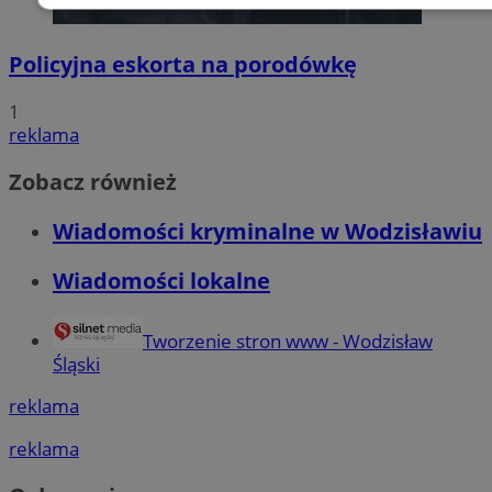
Niezbędne
Wydajność
Targetowani
Policyjna eskorta na porodówkę
Niesklasyfikowane
1
reklama
Zobacz również
Wiadomości kryminalne w Wodzisławiu
Niezbędne
Wydajność
Targetowanie
Funkcjonalno
Wiadomości lokalne
Niezbędne pliki cookie umożliwiają korzystanie z podstawowych fun
takich jak logowanie użytkownika i zarządzanie kontem. Bez niezb
można prawidłowo korzystać ze strony internetowej.
Tworzenie stron www - Wodzisław
Śląski
Okr
Nazwa
Provider
/
Domena
przechow
reklama
QeSessID
wodzislaw.com.pl
1 r
reklama
SessID
wodzislaw.com.pl
1 r