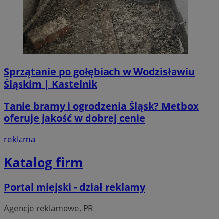
Sprzątanie po gołębiach w Wodzisławiu
Śląskim | Kastelnik
Tanie bramy i ogrodzenia Śląsk? Metbox
oferuje jakość w dobrej cenie
CookieScriptConsent
4 tygodni
CookieScript
wodzislaw.com.pl
reklama
Katalog firm
Portal miejski - dział reklamy
Agencje reklamowe, PR
VISITOR_PRIVACY_METADATA
5 miesi
YouTube