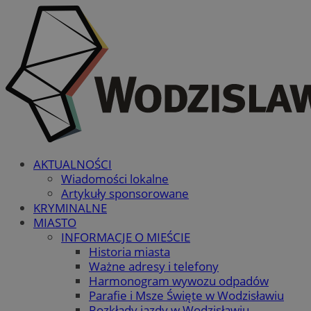
AKTUALNOŚCI
Wiadomości lokalne
Artykuły sponsorowane
KRYMINALNE
MIASTO
INFORMACJE O MIEŚCIE
Historia miasta
Ważne adresy i telefony
Harmonogram wywozu odpadów
Parafie i Msze Święte w Wodzisławiu
Rozkłady jazdy w Wodzisławiu