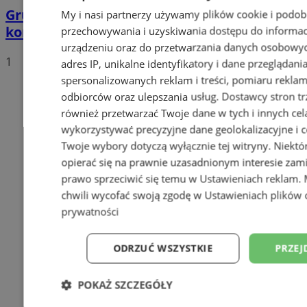
Grupa motocyklistów zatrzymała
My i nasi partnerzy używamy plików cookie i podob
kompletnie pijanego mężczyznę
przechowywania i uzyskiwania dostępu do informac
urządzeniu oraz do przetwarzania danych osobowych
1
adres IP, unikalne identyfikatory i dane przeglądani
spersonalizowanych reklam i treści, pomiaru reklam i
odbiorców oraz ulepszania usług.
Dostawcy stron tr
również przetwarzać Twoje dane w tych i innych cel
wykorzystywać precyzyjne dane geolokalizacyjne i c
Twoje wybory dotyczą wyłącznie tej witryny. Niekt
opierać się na prawnie uzasadnionym interesie zami
prawo sprzeciwić się temu w
Ustawieniach reklam
.
chwili wycofać swoją zgodę w
Ustawieniach plików 
prywatności
ODRZUĆ WSZYSTKIE
PRZEJ
POKAŻ SZCZEGÓŁY