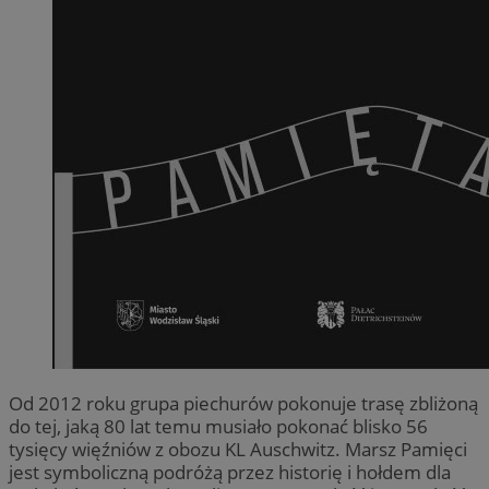
Od 2012 roku grupa piechurów pokonuje trasę zbliżoną
do tej, jaką 80 lat temu musiało pokonać blisko 56
tysięcy więźniów z obozu KL Auschwitz. Marsz Pamięci
jest symboliczną podróżą przez historię i hołdem dla