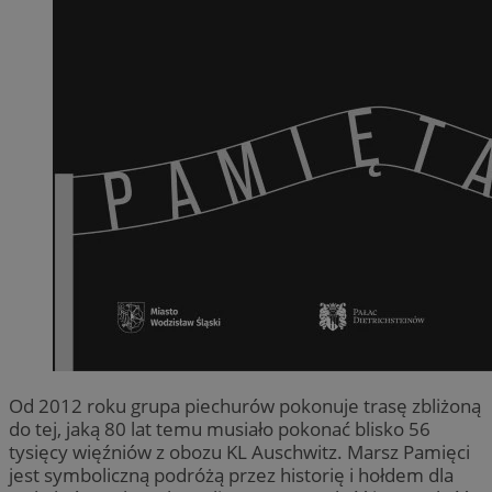
Od 2012 roku grupa piechurów pokonuje trasę zbliżoną
do tej, jaką 80 lat temu musiało pokonać blisko 56
tysięcy więźniów z obozu KL Auschwitz. Marsz Pamięci
jest symboliczną podróżą przez historię i hołdem dla