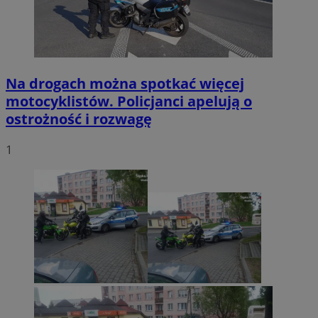
Na drogach można spotkać więcej
motocyklistów. Policjanci apelują o
ostrożność i rozwagę
1