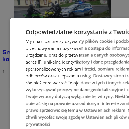
Odpowiedzialne korzystanie z Twoi
My i nasi partnerzy używamy plików cookie i podob
przechowywania i uzyskiwania dostępu do informac
Grupa motocyklistów zatrzymała
urządzeniu oraz do przetwarzania danych osobowych
kompletnie pijanego mężczyznę
adres IP, unikalne identyfikatory i dane przeglądani
spersonalizowanych reklam i treści, pomiaru reklam i
1
odbiorców oraz ulepszania usług.
Dostawcy stron tr
również przetwarzać Twoje dane w tych i innych cel
wykorzystywać precyzyjne dane geolokalizacyjne i c
Twoje wybory dotyczą wyłącznie tej witryny. Niekt
opierać się na prawnie uzasadnionym interesie zami
prawo sprzeciwić się temu w
Ustawieniach reklam
.
chwili wycofać swoją zgodę w
Ustawieniach plików 
prywatności