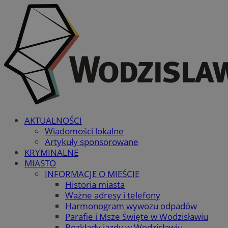
AKTUALNOŚCI
Wiadomości lokalne
Artykuły sponsorowane
KRYMINALNE
MIASTO
INFORMACJE O MIEŚCIE
Historia miasta
Ważne adresy i telefony
Harmonogram wywozu odpadów
Parafie i Msze Święte w Wodzisławiu
Rozkłady jazdy w Wodzisławiu