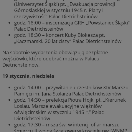
(Uniwersytet Śląski) pt. „Ewakuacja prowincji
Górnośląskiej w styczniu 1945 r. Plany i
rzeczywistość” Pałac Dietrichsteinów
godz. 18:00 – inscenizacja GRH „Powstaniec Śląski”
Pałac Dietrichsteinów
godz. 18:30 – koncert Kuby Blokesza pt.
„Kaczmarski. 20 lat ciszy” Pałac Dietrichsteinów
Na sobotnie wydarzenia obowiązują bezpłatne
wejściówki, które odebrać można w Pałacu
Dietrichsteinów.
19 stycznia, niedziela
godz. 14:00 – przywitanie uczestników XIV Marszu
Pamięci im. Jana Stolarza Pałac Dietrichsteinów
godz. 14:30 – prelekcja Piotra Hojki pt. „Kierunek
Loslau. Marsze ewakuacyjne więźniów
oświęcimskim w styczniu 1945 r.” Pałac
Dietrichsteinów
godz. 17:30 – msza św. w intencji ofiar marszu
śmierci i II wojny światowej w kościele pw. WNMP