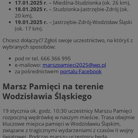
17.01.2025 r
. – Miedźna-Studzionka (ok. 26 km),
18.01.2025 r.
– Studzionka-Jastrzębie-Zdrój (ok.
20 km),
19.01.2025 r.
– Jastrzębie-Zdrój-Wodzisław Śląski
(ok. 17 km).
Chcesz dołączyć? Zgłoś swoje uczestnictwo, na któryś z
wybranych sposobów:
pod nr tel. 666 366 995
e-mailowo:
marszpamieci2025@wp.pl
za pośrednictwem
portalu Facebook
Marsz Pamięci na terenie
Wodzisławia Śląskiego
19 stycznia ok. godz. 10:30 uczestnicy Marszu Pamięci
rozpoczną wędrówkę w naszym mieście. Trasa obejmie
kluczowe miejsca pamięci w Wodzisławiu Śląskim,
związane z tragicznymi wydarzeniami z czasów II wojny
światowej. Podczas marszu uczestnicy będą