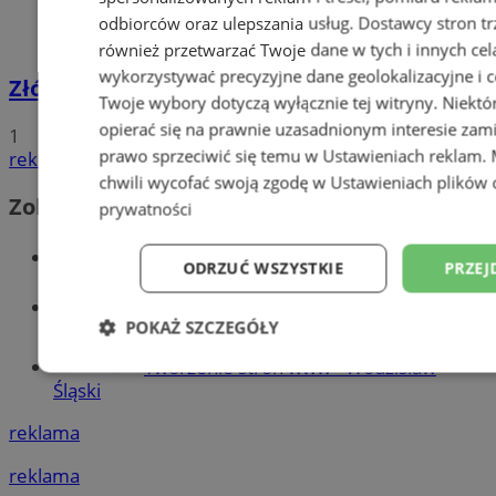
odbiorców oraz ulepszania usług.
Dostawcy stron tr
również przetwarzać Twoje dane w tych i innych cel
wykorzystywać precyzyjne dane geolokalizacyjne i c
Złóż wniosek o dodatek węglowy
Twoje wybory dotyczą wyłącznie tej witryny. Niekt
opierać się na prawnie uzasadnionym interesie zami
1
prawo sprzeciwić się temu w
Ustawieniach reklam
.
reklama
chwili wycofać swoją zgodę w
Ustawieniach plików 
Zobacz również
prywatności
Wiadomości kryminalne w Wodzisławiu
ODRZUĆ WSZYSTKIE
PRZEJ
Wiadomości lokalne
POKAŻ SZCZEGÓŁY
Tworzenie stron www - Wodzisław
Niezbędne
Wydajność
Targetowani
Śląski
reklama
Niesklasyfikowane
reklama