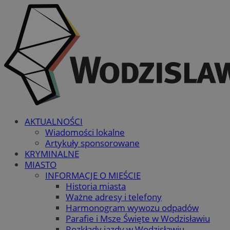
AKTUALNOŚCI
Wiadomości lokalne
Artykuły sponsorowane
KRYMINALNE
MIASTO
INFORMACJE O MIEŚCIE
Historia miasta
Ważne adresy i telefony
Harmonogram wywozu odpadów
Parafie i Msze Święte w Wodzisławiu
Rozkłady jazdy w Wodzisławiu