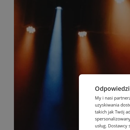
Odpowiedzia
My i nasi partne
uzyskiwania dost
takich jak Twój a
spersonalizowanyc
usług.
Dostawcy s