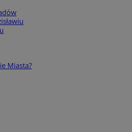
adów
isławiu
iu
ie Miasta?