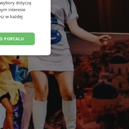
 wybory dotyczą
nym interesie
sz w każdej
DO PORTALU
esklasyfikowane
ane
owanie użytkownika i
j.