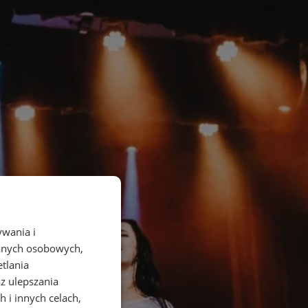
ywania i
danych osobowych,
etlania
az ulepszania
 i innych celach,