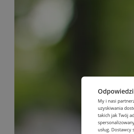
Odpowiedzia
My i nasi partne
uzyskiwania dost
takich jak Twój a
spersonalizowanyc
usług.
Dostawcy s