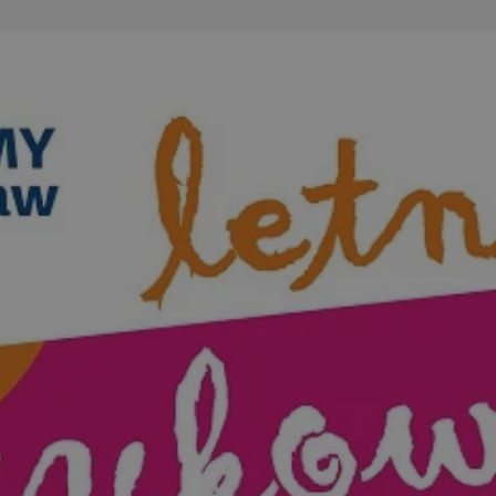
wodzislaw.com.pl
1 rok
Ten plik cookie przechowuje id
wodzislaw.com.pl
1 rok
Ten plik cookie przechowuje id
wodzislaw.com.pl
1 rok
Ten plik cookie przechowuje id
Sesja
Rejestruje, który klaster serw
NGINX Inc.
gościa. Jest to używane w kont
bh.contextweb.com
równoważenia obciążenia w ce
doświadczenia użytkownika.
.rfihub.com
Sesja
Ten plik cookie jest używany
zgody użytkownika w odniesie
śledzenia. Zazwyczaj rejestruj
zdecydował się na usługi śledz
29 minut 55
Ten plik cookie służy do rozróż
Cloudflare Inc.
sekund
botów. Jest to korzystne dla s
.temu.com
ponieważ umożliwia tworzeni
na temat korzystania z jej wit
Google Privacy Policy
5 miesięcy 4
Służy do przechowywania zgod
LinkedIn
tygodnie
używanie plików cookie do in
Corporation
.linkedin.com
T_TOKEN
.youtube.com
5 miesięcy 4
używane przez Google do zarz
tygodnie
wdrażaniem i testowaniem now
usług. Służy do kontrolowani
użytkowników do eksperyment
funkcji w różnych usługach Goo
oznaczone jako "secure", co o