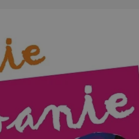
entyfikator sesji.
entyfikator sesji.
entyfikator sesji.
erów obsługuje
ekście
lu optymalizacji
 do przechowywania
niu do usług
e, czy użytkownik
enia lub reklamy.
niania ludzi i
trony internetowej,
e ważnych raportów
ryny internetowej.
y gościa na
nych celów
ądzania
ych funkcji oraz
a dostępu
alnych wersji
gle. Jest
znacza, że może być