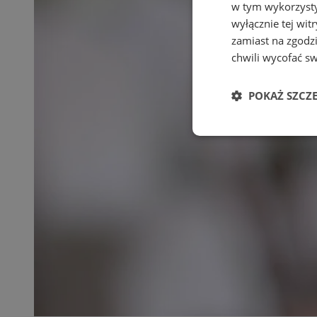
w tym wykorzysty
wyłącznie tej wi
zamiast na zgodz
chwili wycofać s
POKAŻ SZCZ
Niezbędne
Ni
Niezbędne pliki cook
zarządzanie kontem. 
Nazwa