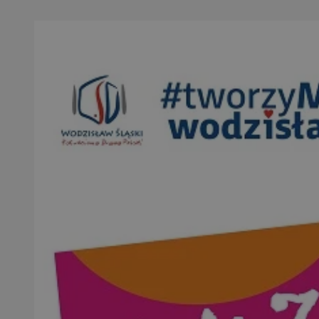
QeSessID
SessID
MvSessID
INGRESSCOOKIE
euds
__cf_bm
li_gc
__Secure-ROLLOU