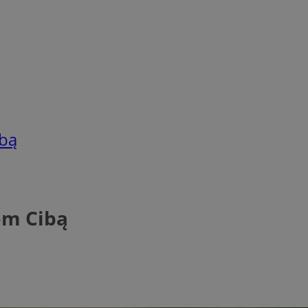
bą
em Cibą