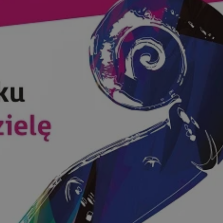
ctwem bezpiecznych
 tym samym
nych danych.
rzez usługę Cookie-
preferencji
 na pliki cookie.
ookie Cookie-
nformacje o zgodzie
ncjach dotyczących
ia z witryny.
olityki prywatności
ich przestrzeganie
temu użytkownik nie
woich preferencji,
 z regulacjami
 identyfikatora
 i przechowywania
ia interakcji