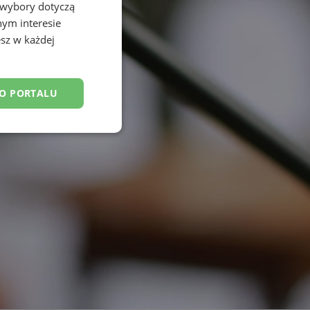
 wybory dotyczą
nym interesie
sz w każdej
DO PORTALU
esklasyfikowane
ane
owanie użytkownika i
j.