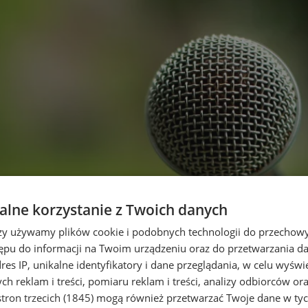
lne korzystanie z Twoich danych
rzy używamy plików cookie i podobnych technologii do przechow
ępu do informacji na Twoim urządzeniu oraz do przetwarzania 
dres IP, unikalne identyfikatory i dane przeglądania, w celu wyświ
h reklam i treści, pomiaru reklam i treści, analizy odbiorców or
tron trzecich (1845)
mogą również przetwarzać Twoje dane w tych