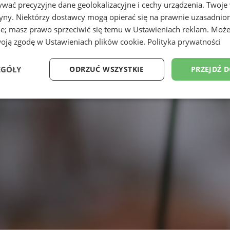
wać precyzyjne dane geolokalizacyjne i cechy urządzenia. Twoje
tryny. Niektórzy dostawcy mogą opierać się na prawnie uzasadnio
ie; masz prawo sprzeciwić się temu w
Ustawieniach reklam
. Może
woją zgodę w
Ustawieniach plików cookie
.
Polityka prywatności
EGÓŁY
ODRZUĆ WSZYSTKIE
PRZEJDŹ 
Wydajność
Targetowanie
Funkcjonalność
Ni
ezbędne
Wydajność
Targetowanie
Funkcjonalność
Niesklasyfikow
ie umożliwiają korzystanie z podstawowych funkcji strony internetowej, takich jak log
Bez niezbędnych plików cookie nie można prawidłowo korzystać ze strony internetowe
Okres
Provider
/
Domena
Opis
przechowywania