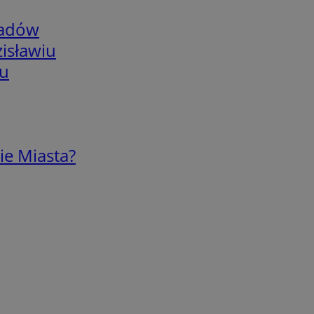
adów
isławiu
iu
ie Miasta?