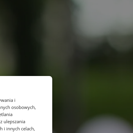
ywania i
danych osobowych,
etlania
az ulepszania
 i innych celach,