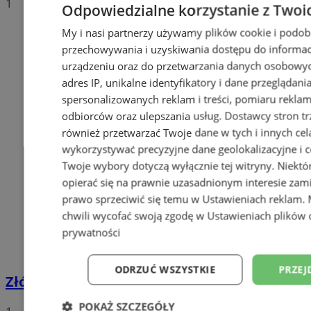
1
Odpowiedzialne korzystanie z Twoi
My i nasi partnerzy używamy plików cookie i podob
przechowywania i uzyskiwania dostępu do informac
urządzeniu oraz do przetwarzania danych osobowych
adres IP, unikalne identyfikatory i dane przeglądani
spersonalizowanych reklam i treści, pomiaru reklam i
odbiorców oraz ulepszania usług.
Dostawcy stron tr
również przetwarzać Twoje dane w tych i innych cel
wykorzystywać precyzyjne dane geolokalizacyjne i c
Twoje wybory dotyczą wyłącznie tej witryny. Niekt
opierać się na prawnie uzasadnionym interesie zami
prawo sprzeciwić się temu w
Ustawieniach reklam
.
chwili wycofać swoją zgodę w
Ustawieniach plików 
prywatności
ODRZUĆ WSZYSTKIE
PRZEJ
Złóż wniosek o dodatek węglowy
POKAŻ SZCZEGÓŁY