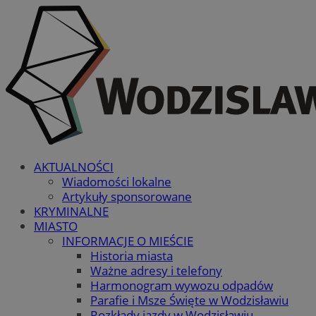
AKTUALNOŚCI
Wiadomości lokalne
Artykuły sponsorowane
KRYMINALNE
MIASTO
INFORMACJE O MIEŚCIE
Historia miasta
Ważne adresy i telefony
Harmonogram wywozu odpadów
Parafie i Msze Święte w Wodzisławiu
Rozkłady jazdy w Wodzisławiu