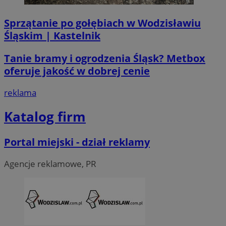
Sprzątanie po gołębiach w Wodzisławiu
Śląskim | Kastelnik
Tanie bramy i ogrodzenia Śląsk? Metbox
oferuje jakość w dobrej cenie
reklama
Katalog firm
CookieScriptConsent
4 tygodni
CookieScript
Portal miejski - dział reklamy
wodzislaw.com.pl
Agencje reklamowe, PR