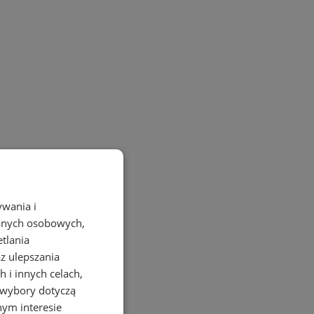
ywania i
danych osobowych,
etlania
az ulepszania
 i innych celach,
 wybory dotyczą
nym interesie