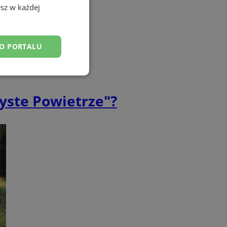
sz w każdej
DO PORTALU
esklasyfikowane
yste Powietrze"?
ane
owanie użytkownika i
j.
entyfikator sesji.