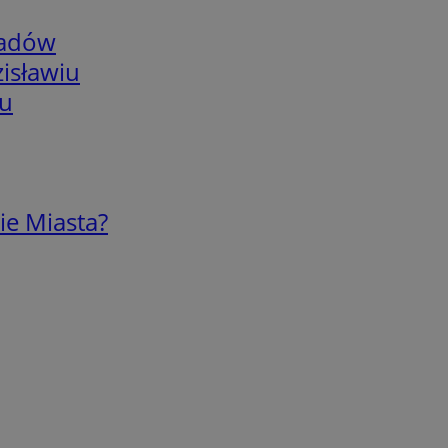
adów
isławiu
iu
ie Miasta?