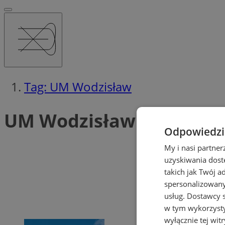
Tag: UM Wodzisław
UM Wodzisław (3)
Odpowiedzia
My i nasi partne
uzyskiwania dost
takich jak Twój a
spersonalizowanyc
usług.
Dostawcy s
w tym wykorzysty
wyłącznie tej wi