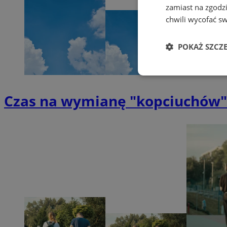
zamiast na zgodz
chwili wycofać s
POKAŻ SZCZ
Niezbędne
Czas na wymianę "kopciuchów" 
Ni
Niezbędne pliki cook
zarządzanie kontem. 
Nazwa
QeSessID