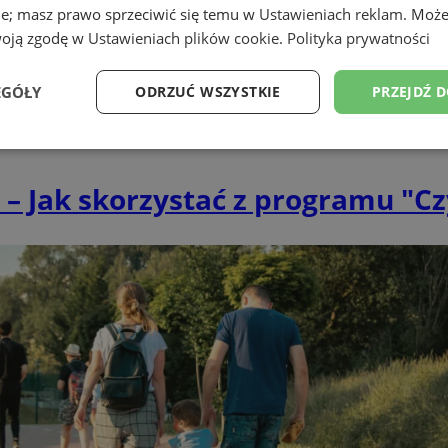
ie; masz prawo sprzeciwić się temu w
Ustawieniach reklam
. Może
woją zgodę w
Ustawieniach plików cookie
.
Polityka prywatności
EGÓŁY
ODRZUĆ WSZYSTKIE
PRZEJDŹ 
Wydajność
Targetowanie
Funkcjonalność
Ni
– Jak skorzystać z programu "Cz
ezbędne
Wydajność
Targetowanie
Funkcjonalność
Niesklasyfikow
ie umożliwiają korzystanie z podstawowych funkcji strony internetowej, takich jak log
Bez niezbędnych plików cookie nie można prawidłowo korzystać ze strony internetowe
Okres
Provider
/
Domena
Opis
przechowywania
wodzislaw.com.pl
1 rok
Ten plik cookie przechowuje id