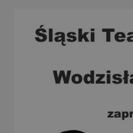
QeSessID
SessID
MvSessID
INGRESSCOOKIE
euds
__cf_bm
li_gc
__Secure-ROLLOU