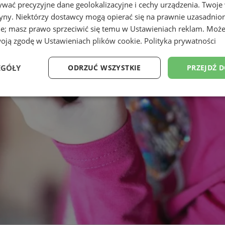
wać precyzyjne dane geolokalizacyjne i cechy urządzenia. Twoje
tryny. Niektórzy dostawcy mogą opierać się na prawnie uzasadnio
ie; masz prawo sprzeciwić się temu w
Ustawieniach reklam
. Może
woją zgodę w
Ustawieniach plików cookie
.
Polityka prywatności
EGÓŁY
ODRZUĆ WSZYSTKIE
PRZEJDŹ 
Wydajność
Targetowanie
Funkcjonalność
Ni
ezbędne
Wydajność
Targetowanie
Funkcjonalność
Niesklasyfikow
ie umożliwiają korzystanie z podstawowych funkcji strony internetowej, takich jak log
Bez niezbędnych plików cookie nie można prawidłowo korzystać ze strony internetowe
Okres
Provider
/
Domena
Opis
przechowywania