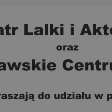
wodzislaw.com.pl
1 rok
Ten plik cookie przechowuje id
wodzislaw.com.pl
1 rok
Ten plik cookie przechowuje id
wodzislaw.com.pl
1 rok
Ten plik cookie przechowuje id
Sesja
Rejestruje, który klaster serw
NGINX Inc.
gościa. Jest to używane w kont
bh.contextweb.com
równoważenia obciążenia w ce
doświadczenia użytkownika.
.rfihub.com
Sesja
Ten plik cookie jest używany
zgody użytkownika w odniesie
śledzenia. Zazwyczaj rejestruj
zdecydował się na usługi śledz
29 minut 55
Ten plik cookie służy do rozróż
Cloudflare Inc.
sekund
botów. Jest to korzystne dla s
.temu.com
ponieważ umożliwia tworzeni
na temat korzystania z jej wit
Google Privacy Policy
5 miesięcy 4
Służy do przechowywania zgod
LinkedIn
tygodnie
używanie plików cookie do in
Corporation
.linkedin.com
T_TOKEN
.youtube.com
5 miesięcy 4
używane przez Google do zarz
tygodnie
wdrażaniem i testowaniem now
usług. Służy do kontrolowani
użytkowników do eksperyment
funkcji w różnych usługach Goo
oznaczone jako "secure", co o