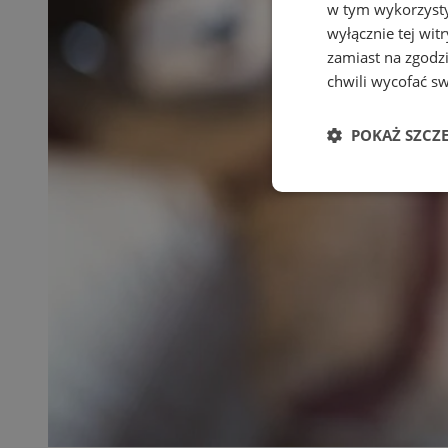
w tym wykorzysty
wyłącznie tej wi
zamiast na zgodz
chwili wycofać s
POKAŻ SZCZ
Niezbędne
Ni
Niezbędne pliki cook
zarządzanie kontem. 
Nazwa