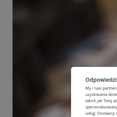
Odpowiedzia
My i nasi partne
uzyskiwania dost
takich jak Twój a
spersonalizowanyc
usług.
Dostawcy s