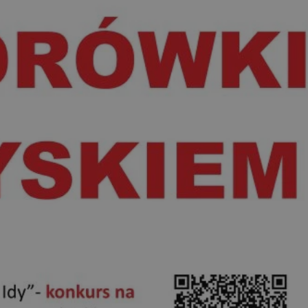
ctwem bezpiecznych
 tym samym
nych danych.
rzez usługę Cookie-
preferencji
 na pliki cookie.
ookie Cookie-
nformacje o zgodzie
ncjach dotyczących
ia z witryny.
olityki prywatności
ich przestrzeganie
temu użytkownik nie
woich preferencji,
 z regulacjami
 identyfikatora
 i przechowywania
ia interakcji