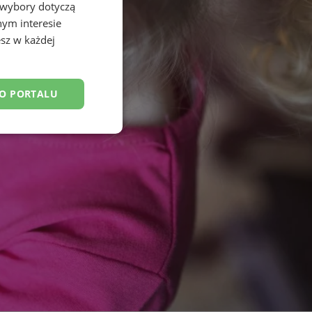
 wybory dotyczą
nym interesie
sz w każdej
DO PORTALU
esklasyfikowane
ane
owanie użytkownika i
j.