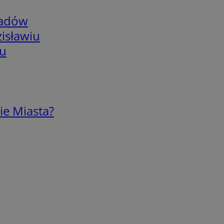
adów
isławiu
iu
ie Miasta?