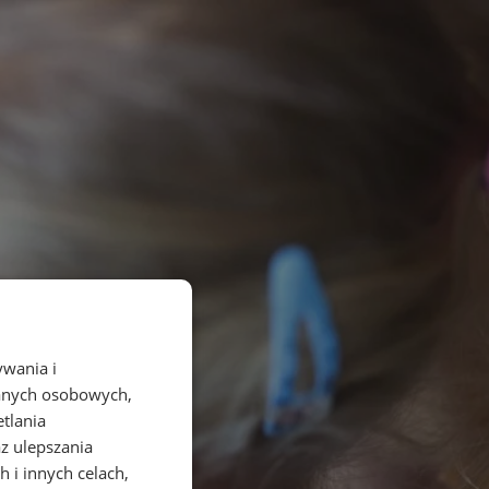
ywania i
danych osobowych,
etlania
az ulepszania
 i innych celach,