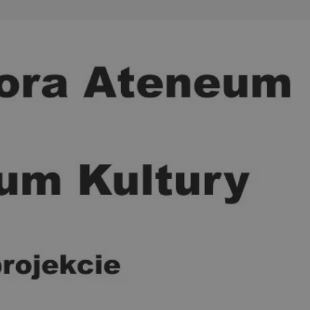
entyfikator sesji.
entyfikator sesji.
entyfikator sesji.
erów obsługuje
ekście
lu optymalizacji
 do przechowywania
niu do usług
e, czy użytkownik
enia lub reklamy.
niania ludzi i
trony internetowej,
e ważnych raportów
ryny internetowej.
y gościa na
nych celów
ądzania
ych funkcji oraz
a dostępu
alnych wersji
gle. Jest
znacza, że może być