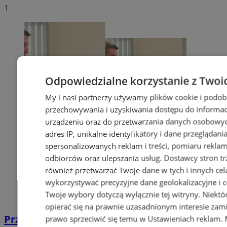
1
Odpowiedzialne korzystanie z Twoi
My i nasi partnerzy używamy plików cookie i podob
przechowywania i uzyskiwania dostępu do informac
urządzeniu oraz do przetwarzania danych osobowych
adres IP, unikalne identyfikatory i dane przeglądani
spersonalizowanych reklam i treści, pomiaru reklam i
odbiorców oraz ulepszania usług.
Dostawcy stron tr
również przetwarzać Twoje dane w tych i innych cel
wykorzystywać precyzyjne dane geolokalizacyjne i c
Twoje wybory dotyczą wyłącznie tej witryny. Niekt
opierać się na prawnie uzasadnionym interesie zami
Przyszłość Wodzisławia Śląskiego:
prawo sprzeciwić się temu w
Ustawieniach reklam
.