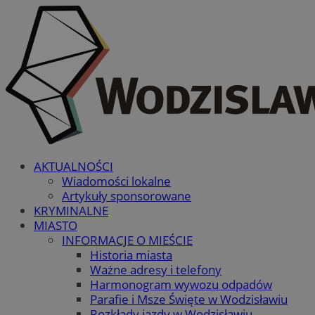
AKTUALNOŚCI
Wiadomości lokalne
Artykuły sponsorowane
KRYMINALNE
MIASTO
INFORMACJE O MIEŚCIE
Historia miasta
Ważne adresy i telefony
Harmonogram wywozu odpadów
Parafie i Msze Święte w Wodzisławiu
Rozkłady jazdy w Wodzisławiu