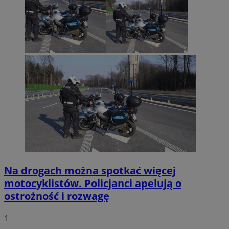
Na drogach można spotkać więcej
motocyklistów. Policjanci apelują o
ostrożność i rozwagę
1