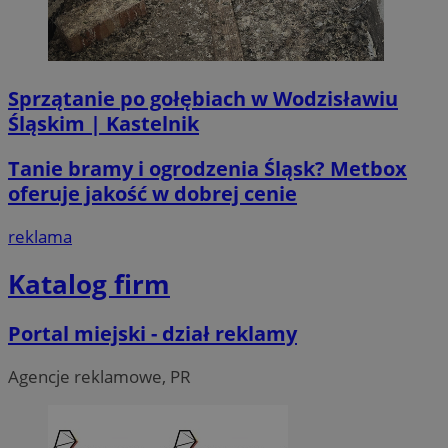
__Secure-ROLLOUT_TOKEN
.youtube.com
5 miesi
tygod
Sprzątanie po gołębiach w Wodzisławiu
Śląskim | Kastelnik
Tanie bramy i ogrodzenia Śląsk? Metbox
oferuje jakość w dobrej cenie
reklama
Katalog firm
Portal miejski - dział reklamy
Agencje reklamowe, PR
CookieScriptConsent
4 tygodni
CookieScript
wodzislaw.com.pl