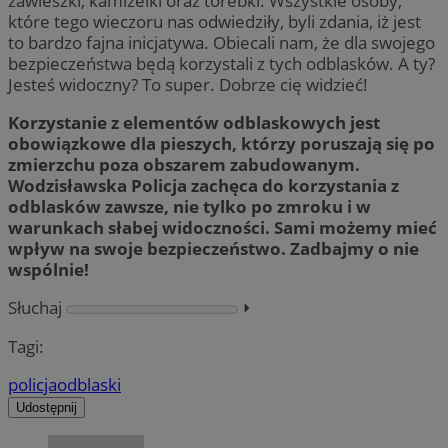
zawieszki, kamizelki oraz torebki. Wszystkie osoby,
które tego wieczoru nas odwiedziły, byli zdania, iż jest
to bardzo fajna inicjatywa. Obiecali nam, że dla swojego
bezpieczeństwa będą korzystali z tych odblasków. A ty?
Jesteś widoczny? To super. Dobrze cię widzieć!
Korzystanie z elementów odblaskowych jest
obowiązkowe dla pieszych, którzy poruszają się po
zmierzchu poza obszarem zabudowanym.
Wodzisławska Policja zachęca do korzystania z
odblasków zawsze, nie tylko po zmroku i w
warunkach słabej widoczności. Sami możemy mieć
wpływ na swoje bezpieczeństwo. Zadbajmy o nie
wspólnie!
Słuchaj
⏵︎
Tagi:
policja
odblaski
Udostępnij