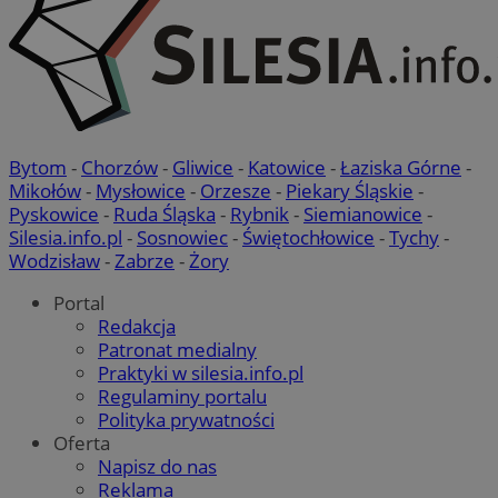
VISITOR_PRIVACY_METADATA
5 miesi
YouTube
tygod
.youtube.com
Bytom
-
Chorzów
-
Gliwice
-
Katowice
-
Łaziska Górne
-
Mikołów
-
Mysłowice
-
Orzesze
-
Piekary Śląskie
-
Pyskowice
-
Ruda Śląska
-
Rybnik
-
Siemianowice
-
Silesia.info.pl
-
Sosnowiec
-
Świętochłowice
-
Tychy
-
Wodzisław
-
Zabrze
-
Żory
Portal
Redakcja
Patronat medialny
Praktyki w silesia.info.pl
Regulaminy portalu
Polityka prywatności
Oferta
Napisz do nas
Reklama