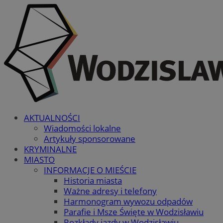
AKTUALNOŚCI
Wiadomości lokalne
Artykuły sponsorowane
KRYMINALNE
MIASTO
INFORMACJE O MIEŚCIE
Historia miasta
Ważne adresy i telefony
Harmonogram wywozu odpadów
Parafie i Msze Święte w Wodzisławiu
Rozkłady jazdy w Wodzisławiu