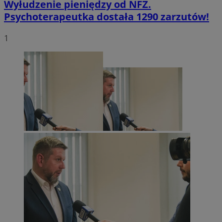
Wyłudzenie pieniędzy od NFZ.
Psychoterapeutka dostała 1290 zarzutów!
1