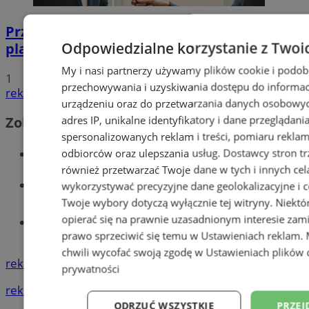
Przyszłość Wodzisławia Śląskiego:
Odpowiedzialne korzystanie z Twoi
planowane inwestycje na 2025 rok
My i nasi partnerzy używamy plików cookie i podob
1
przechowywania i uzyskiwania dostępu do informac
reklama
urządzeniu oraz do przetwarzania danych osobowych
adres IP, unikalne identyfikatory i dane przeglądani
Zobacz również
spersonalizowanych reklam i treści, pomiaru reklam i
Wiadomości kryminalne w Wodzisławiu
odbiorców oraz ulepszania usług.
Dostawcy stron tr
również przetwarzać Twoje dane w tych i innych cel
Wiadomości lokalne
wykorzystywać precyzyjne dane geolokalizacyjne i c
Twoje wybory dotyczą wyłącznie tej witryny. Niekt
opierać się na prawnie uzasadnionym interesie zami
Tworzenie stron www - Wodzisław
prawo sprzeciwić się temu w
Ustawieniach reklam
.
Śląski
chwili wycofać swoją zgodę w
Ustawieniach plików 
reklama
prywatności
reklama
ODRZUĆ WSZYSTKIE
PRZEJ