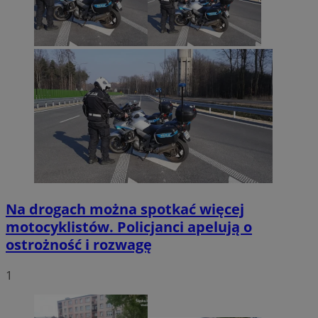
Na drogach można spotkać więcej
motocyklistów. Policjanci apelują o
ostrożność i rozwagę
1