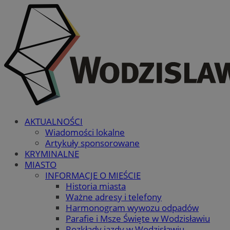
AKTUALNOŚCI
Wiadomości lokalne
Artykuły sponsorowane
KRYMINALNE
MIASTO
INFORMACJE O MIEŚCIE
Historia miasta
Ważne adresy i telefony
Harmonogram wywozu odpadów
Parafie i Msze Święte w Wodzisławiu
Rozkłady jazdy w Wodzisławiu