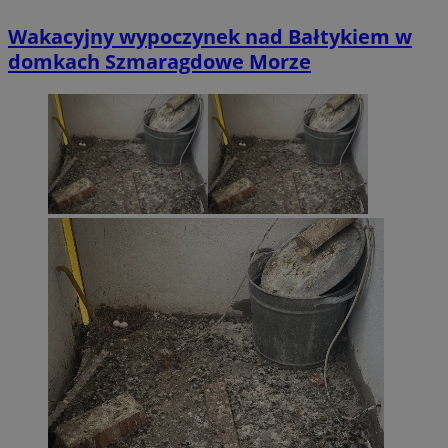
Wakacyjny wypoczynek nad Bałtykiem w
domkach Szmaragdowe Morze
li_gc
5 miesi
LinkedIn
tygod
Corporation
.linkedin.com
__Secure-ROLLOUT_TOKEN
.youtube.com
5 miesi
tygod