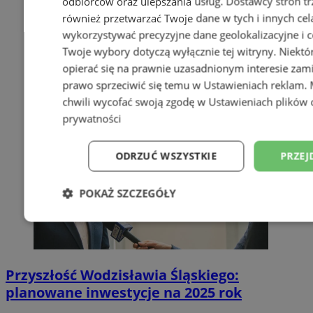
odbiorców oraz ulepszania usług.
Dostawcy stron tr
również przetwarzać Twoje dane w tych i innych cel
wykorzystywać precyzyjne dane geolokalizacyjne i c
Twoje wybory dotyczą wyłącznie tej witryny. Niekt
opierać się na prawnie uzasadnionym interesie zami
prawo sprzeciwić się temu w
Ustawieniach reklam
.
chwili wycofać swoją zgodę w
Ustawieniach plików 
prywatności
ODRZUĆ WSZYSTKIE
PRZEJ
POKAŻ SZCZEGÓŁY
Niezbędne
Wydajność
Targetowani
Przyszłość Wodzisławia Śląskiego:
Niesklasyfikowane
planowane inwestycje na 2025 rok