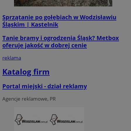
Sprzątanie po gołębiach w Wodzisławiu
Śląskim | Kastelnik
CookieScriptConsent
4 tygodni
CookieScript
wodzislaw.com.pl
Tanie bramy i ogrodzenia Śląsk? Metbox
oferuje jakość w dobrej cenie
reklama
Katalog firm
Portal miejski - dział reklamy
VISITOR_PRIVACY_METADATA
5 miesi
YouTube
tygod
.youtube.com
Agencje reklamowe, PR