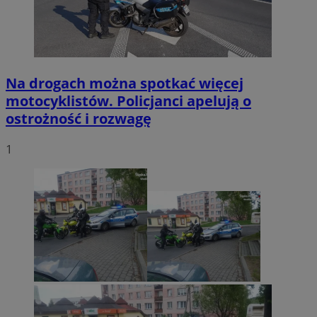
Na drogach można spotkać więcej
motocyklistów. Policjanci apelują o
ostrożność i rozwagę
1