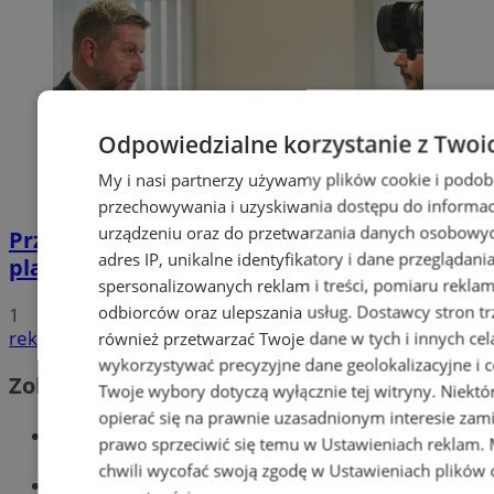
Odpowiedzialne korzystanie z Twoi
My i nasi partnerzy używamy plików cookie i podob
przechowywania i uzyskiwania dostępu do informac
urządzeniu oraz do przetwarzania danych osobowych
Przyszłość Wodzisławia Śląskiego:
adres IP, unikalne identyfikatory i dane przeglądani
planowane inwestycje na 2025 rok
spersonalizowanych reklam i treści, pomiaru reklam i
odbiorców oraz ulepszania usług.
Dostawcy stron tr
1
reklama
również przetwarzać Twoje dane w tych i innych cel
wykorzystywać precyzyjne dane geolokalizacyjne i c
Zobacz również
Twoje wybory dotyczą wyłącznie tej witryny. Niekt
opierać się na prawnie uzasadnionym interesie zami
Wiadomości kryminalne w Wodzisławiu
prawo sprzeciwić się temu w
Ustawieniach reklam
.
chwili wycofać swoją zgodę w
Ustawieniach plików 
Wiadomości lokalne