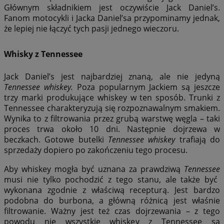
Głównym składnikiem jest oczywiście Jack Daniel’s.
Fanom motocykli i Jacka Daniel’sa przypominamy jednak,
że lepiej nie łączyć tych pasji jednego wieczoru.
Whisky z Tennessee
Jack Daniel’s jest najbardziej znaną, ale nie jedyną
Tennessee whiskey.
Poza popularnym Jackiem są jeszcze
trzy marki produkujące whiskey w ten sposób. Trunki z
Tennessee charakteryzują się rozpoznawalnym smakiem.
Wynika to z filtrowania przez grubą warstwę węgla – taki
proces trwa około 10 dni. Następnie dojrzewa w
beczkach. Gotowe butelki
Tennessee whiskey
trafiają do
sprzedaży dopiero po zakończeniu tego procesu.
Aby whiskey mogła być uznana za prawdziwą
Tennessee
musi nie tylko pochodzić z tego stanu, ale także być
wykonana zgodnie z właściwą recepturą. Jest bardzo
podobna do burbona, a główną różnicą jest właśnie
filtrowanie. Ważny jest też czas dojrzewania – z tego
powodu nie wszystkie whiskey z Tennessee są