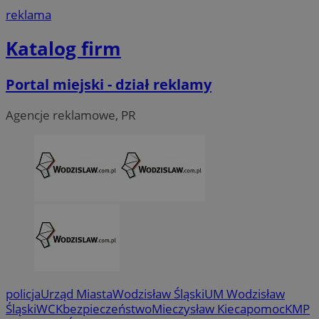
tygod
reklama
Katalog firm
Portal miejski - dział reklamy
Agencje reklamowe, PR
CookieScriptConsent
4 tygodni
CookieScript
wodzislaw.com.pl
policja
Urząd Miasta
Wodzisław Śląski
UM Wodzisław
Śląski
WCK
bezpieczeństwo
Mieczysław Kieca
pomoc
KMP