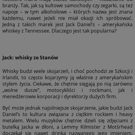
branży. Tak, jak są kultowe samochody czy zegarki, są też
napoje – w tym alkoholowe – których nazwa jest znana
każdemu, nawet jeżeli nie miał okazji ich spróbować.
Jedną z takich marek jest Jack Daniel’s – amerykańska
whiskey z Tennessee. Dlaczego jest tak popularna?
Jack: whisky ze Stanów
Whisky budzi wiele skojarzeń, i choć pochodzi ze Szkocji i
Irlandii, to często kojarzymy ją właśnie z amerykańskim
stylem życia. Ciekawe, że chętnie sięgają po nią zarówno
„wolne dusze”, motocykliści i rockmani, jak i
menedżerowie korporacji i dyrektorzy dużych firm.
Być może jednak najsilniejsze skojarzenie, jakie budzi Jack
Daniel’s to kultura związana z ciężkim rockiem i heavy
metalem. Wielu muzyków chętnie dzieli się zdjęciami z
butelką Jacka w dłoni, a Lemmy Kilmister z Motśrhead
doczekał się nawet drinka nazwanego jego imieniem.