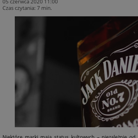
05 czerwca 2020 11:00
Czas czytania: 7 min.
Niektóre marki mają status kultowych – niezależnie od