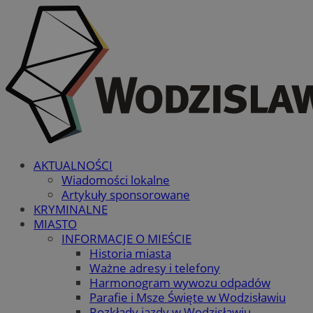
AKTUALNOŚCI
Wiadomości lokalne
Artykuły sponsorowane
KRYMINALNE
MIASTO
INFORMACJE O MIEŚCIE
Historia miasta
Ważne adresy i telefony
Harmonogram wywozu odpadów
Parafie i Msze Święte w Wodzisławiu
Rozkłady jazdy w Wodzisławiu